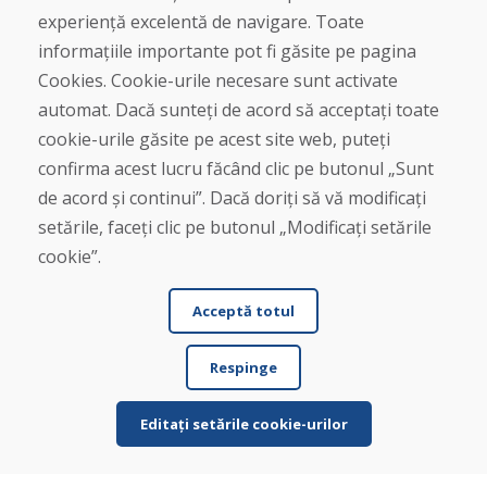
Blog
experiență excelentă de navigare. Toate
Despre noi
informațiile importante pot fi găsite pe pagina
Magazin
Contact
Cookies. Cookie-urile necesare sunt activate
automat. Dacă sunteți de acord să acceptați toate
Cumpărare
cookie-urile găsite pe acest site web, puteți
Magazin online
confirma acest lucru făcând clic pe butonul „Sunt
Termeni și condiții de afaceri
de acord și continui”. Dacă doriți să vă modificați
Livrare și plată
setările, faceți clic pe butonul „Modificați setările
Plângere
Retur și schimb de mărfuri
cookie”.
Protecția datelor cu caracter personal
Cookies
Acceptă totul
Respinge
Editați setările cookie-urilor
© DOMIVOSPORT 2026, Toate drepturile rezervate