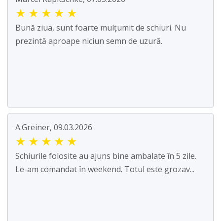
★
★
★
★
★
Bună ziua, sunt foarte mulțumit de schiuri. Nu
prezintă aproape niciun semn de uzură.
A.Greiner, 09.03.2026
★
★
★
★
★
Schiurile folosite au ajuns bine ambalate în 5 zile.
Le-am comandat în weekend. Totul este grozav...