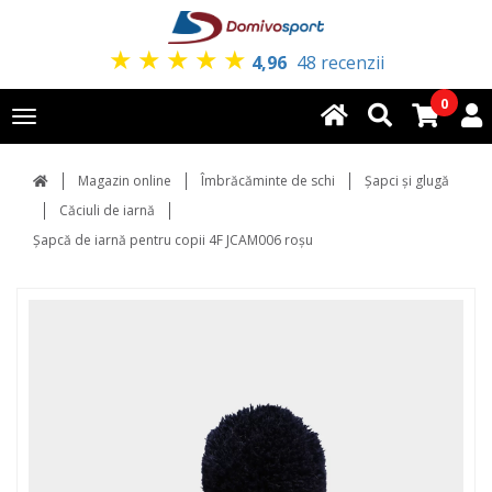
★
★
★
★
★
4,96
48 recenzii
0
Toggle
navigation
Magazin online
Îmbrăcăminte de schi
Şapci şi glugă
Căciuli de iarnă
Șapcă de iarnă pentru copii 4F JCAM006 roșu