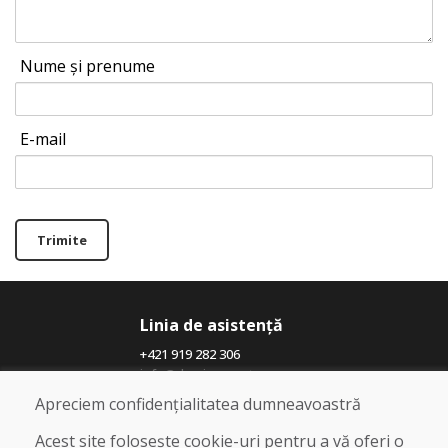
Nume și prenume
E-mail
Trimite
Linia de asistență
+421 919 282 306
info@domivosport.ro
Apreciem confidențialitatea dumneavoastră
Despre noi
Acest site folosește cookie-uri pentru a vă oferi o