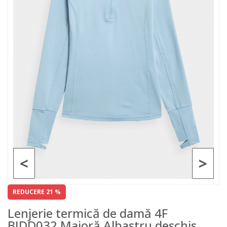
<
>
REDUCERE 21 %
Lenjerie termică de damă 4F
BIDD032 Maioră Albastru deschis