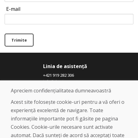
E-mail
Trimite
Linia de asistență
+421 919 282 306
info@domivosport.ro
Apreciem confidențialitatea dumneavoastră
Despre noi
Acest site folosește cookie-uri pentru a vă oferi o
Blog
experiență excelentă de navigare. Toate
Despre noi
informațiile importante pot fi găsite pe pagina
Magazin
Contact
Cookies. Cookie-urile necesare sunt activate
automat. Dacă sunteți de acord să acceptați toate