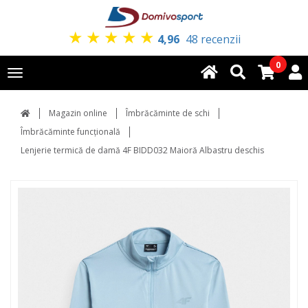
★
★
★
★
★
4,96
48 recenzii
0
Toggle
navigation
Magazin online
Îmbrăcăminte de schi
Îmbrăcăminte funcțională
Lenjerie termică de damă 4F BIDD032 Maioră Albastru deschis