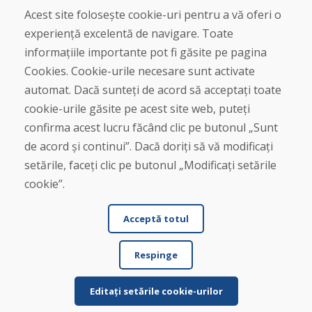
Despre noi
Acest site folosește cookie-uri pentru a vă oferi o
Blog
experiență excelentă de navigare. Toate
Despre noi
Magazin
informațiile importante pot fi găsite pe pagina
Contact
Cookies. Cookie-urile necesare sunt activate
automat. Dacă sunteți de acord să acceptați toate
Cumpărare
cookie-urile găsite pe acest site web, puteți
Magazin online
confirma acest lucru făcând clic pe butonul „Sunt
Termeni și condiții de afaceri
de acord și continui”. Dacă doriți să vă modificați
Livrare și plată
Plângere
setările, faceți clic pe butonul „Modificați setările
Retur și schimb de mărfuri
cookie”.
Protecția datelor cu caracter personal
Cookies
Acceptă totul
Respinge
Editați setările cookie-urilor