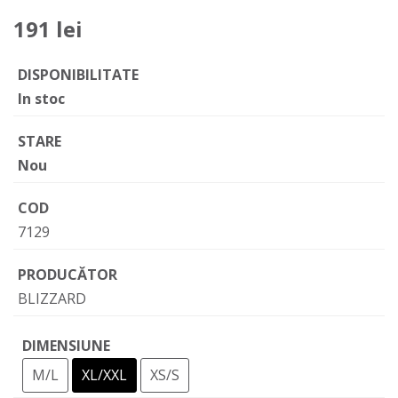
191 lei
DISPONIBILITATE
In stoc
STARE
Nou
COD
7129
PRODUCĂTOR
BLIZZARD
DIMENSIUNE
M/L
XL/XXL
XS/S