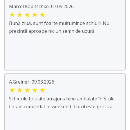
Marcel Kapitschke, 07.05.2026
★
★
★
★
★
Bună ziua, sunt foarte mulțumit de schiuri. Nu
prezintă aproape niciun semn de uzură.
A.Greiner, 09.03.2026
★
★
★
★
★
Schiurile folosite au ajuns bine ambalate în 5 zile.
Le-am comandat în weekend. Totul este grozav...