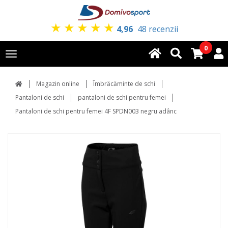
★
★
★
★
★
4,96
48 recenzii
0
Toggle
navigation
Magazin online
Îmbrăcăminte de schi
Pantaloni de schi
pantaloni de schi pentru femei
Pantaloni de schi pentru femei 4F SPDN003 negru adânc