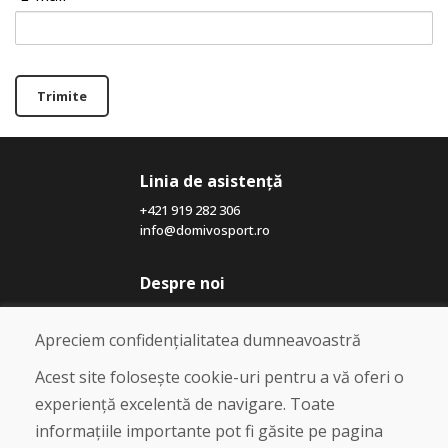
Trimite
Linia de asistență
+421 919 282 306
info@domivosport.ro
Despre noi
Blog
Despre noi
Apreciem confidențialitatea dumneavoastră
Magazin
Contact
Acest site folosește cookie-uri pentru a vă oferi o
experiență excelentă de navigare. Toate
Cumpărare
informațiile importante pot fi găsite pe pagina