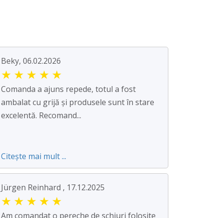
Beky, 06.02.2026
★
★
★
★
★
Comanda a ajuns repede, totul a fost
ambalat cu grijă și produsele sunt în stare
excelentă. Recomand...
Citește mai mult ...
Jürgen Reinhard , 17.12.2025
★
★
★
★
★
Am comandat o pereche de schiuri folosite