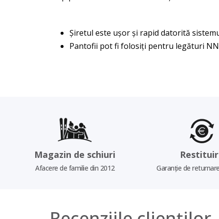
Șiretul este ușor și rapid datorită siste
Pantofii pot fi folosiți pentru legături N
Magazin de schiuri
Restitui
Afacere de familie din 2012
Garanție de returnare
Recenziile clienților