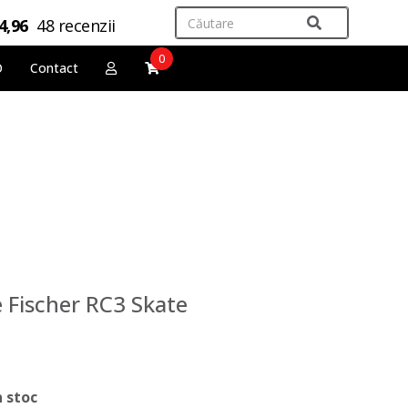
4,96
48 recenzii
0
O
Contact
e Fischer RC3 Skate
n stoc