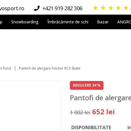
★
★
★
★
★
osport.ro
+421 919 282 306
lp
Snowboarding
Îmbrăcăminte de schi
Bazar
ANGR
hi fond
Pantofi de alergare Fischer RC3 Skate
REDUCERE 34 %
Pantofi de alergar
652 lei
1 002 lei
DISPONIBILITATE
I