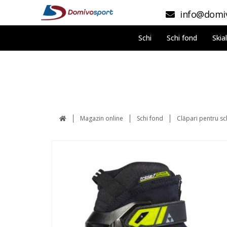
info@domiv
Schi
Schi fond
Skia
Magazin online
Schi fond
Clăpari pentru sc