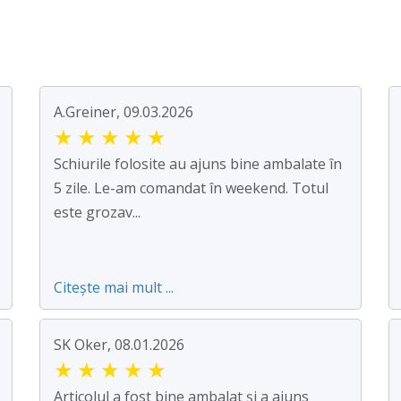
A.Greiner, 09.03.2026
★
★
★
★
★
Schiurile folosite au ajuns bine ambalate în
5 zile. Le-am comandat în weekend. Totul
este grozav...
Citește mai mult ...
SK Oker, 08.01.2026
★
★
★
★
★
Articolul a fost bine ambalat și a ajuns