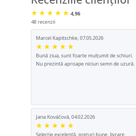
★
★
★
★
★
4,96
48 recenzii
Marcel Kapitschke, 07.05.2026
★
★
★
★
★
Bună ziua, sunt foarte mulțumit de schiuri.
Nu prezintă aproape niciun semn de uzură.
Jana Kováčová, 04.02.2026
★
★
★
★
★
Selecție excelentă, prețuri bune, livrare