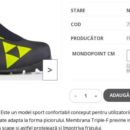
STARE
N
COD
7
PRODUCĂTOR
F
MONDOPOINT CM
C
>
M
ADAUGĂ 
1
Este un model sport confortabil conceput pentru utilizatori
te adapta la forma piciorului. Membrana Triple-F previne intr
scape și astfel protejează și împotriva frigului.