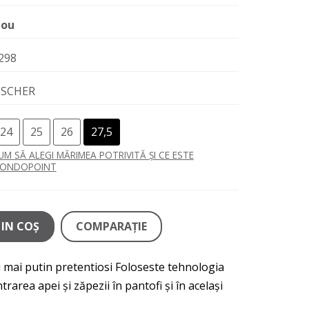
ou
298
ISCHER
24
25
26
27,5
UM SĂ ALEGI MĂRIMEA POTRIVITĂ ȘI CE ESTE
ONDOPOINT
IN COŞ
COMPARAŢIE
i mai putin pretentiosi Foloseste tehnologia
area apei și zăpezii în pantofi și în același