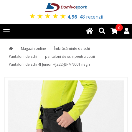
★
★
★
★
★
4,96
48 recenzii
0
Toggle
navigation
Magazin online
Îmbrăcăminte de schi
Pantaloni de schi
pantaloni de schi pentru copii
Pantaloni de schi 4f Junior HJZ22-JSPMN001 negri