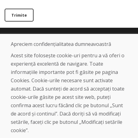
Trimite
Linia de asistență
Apreciem confidențialitatea dumneavoastră
+421 919 282 306
Acest site folosește cookie-uri pentru a vă oferi o
info@domivosport.ro
experiență excelentă de navigare. Toate
informațiile importante pot fi găsite pe pagina
Despre noi
Cookies. Cookie-urile necesare sunt activate
Blog
Despre noi
automat. Dacă sunteți de acord să acceptați toate
Magazin
cookie-urile găsite pe acest site web, puteți
Contact
confirma acest lucru făcând clic pe butonul „Sunt
de acord și continui”. Dacă doriți să vă modificați
Cumpărare
setările, faceți clic pe butonul „Modificați setările
Magazin online
cookie”.
Termeni și condiții de afaceri
Livrare și plată