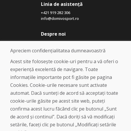
Linia de asistență
+421 919 282 306
info@domivosport.ro
Despre noi
Blog
Despre noi
Apreciem confidențialitatea dumneavoastră
Magazin
Contact
Acest site folosește cookie-uri pentru a vă oferi o
experiență excelentă de navigare. Toate
Cumpărare
informațiile importante pot fi găsite pe pagina
Magazin online
Cookies. Cookie-urile necesare sunt activate
Termeni și condiții de afaceri
automat. Dacă sunteți de acord să acceptați toate
Livrare și plată
cookie-urile găsite pe acest site web, puteți
Plângere
Retur și schimb de mărfuri
confirma acest lucru făcând clic pe butonul „Sunt
Protecția datelor cu caracter personal
de acord și continui”. Dacă doriți să vă modificați
Cookies
setările, faceți clic pe butonul „Modificați setările