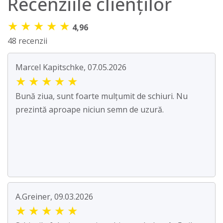
Recenziile clienților
★
★
★
★
★
4,96
48 recenzii
Marcel Kapitschke, 07.05.2026
★
★
★
★
★
Bună ziua, sunt foarte mulțumit de schiuri. Nu
prezintă aproape niciun semn de uzură.
A.Greiner, 09.03.2026
★
★
★
★
★