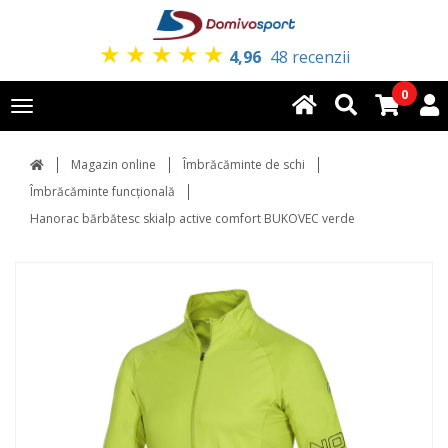
★
★
★
★
★
4,96
48 recenzii
0
Toggle
navigation
Magazin online
Îmbrăcăminte de schi
Îmbrăcăminte funcțională
Hanorac bărbătesc skialp active comfort BUKOVEC verde