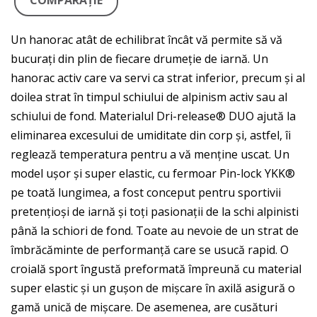
COMPARAŢIE
Un hanorac atât de echilibrat încât vă permite să vă
bucurați din plin de fiecare drumeție de iarnă. Un
hanorac activ care va servi ca strat inferior, precum și al
doilea strat în timpul schiului de alpinism activ sau al
schiului de fond. Materialul Dri-release® DUO ajută la
eliminarea excesului de umiditate din corp și, astfel, îi
reglează temperatura pentru a vă menține uscat. Un
model ușor și super elastic, cu fermoar Pin-lock YKK®
pe toată lungimea, a fost conceput pentru sportivii
pretențioși de iarnă și toți pasionații de la schi alpinisti
până la schiori de fond. Toate au nevoie de un strat de
îmbrăcăminte de performanță care se usucă rapid. O
croială sport îngustă preformată împreună cu material
super elastic și un gușon de mișcare în axilă asigură o
gamă unică de mișcare. De asemenea, are cusături