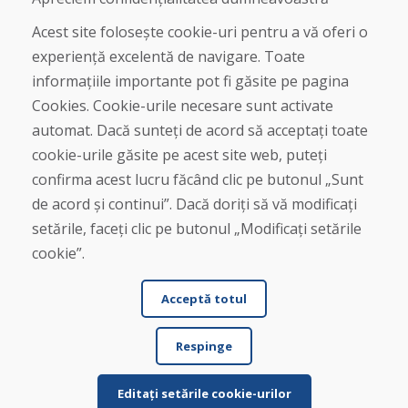
Magazin
Contact
Acest site folosește cookie-uri pentru a vă oferi o
experiență excelentă de navigare. Toate
Cumpărare
informațiile importante pot fi găsite pe pagina
Magazin online
Cookies. Cookie-urile necesare sunt activate
Termeni și condiții de afaceri
automat. Dacă sunteți de acord să acceptați toate
Livrare și plată
cookie-urile găsite pe acest site web, puteți
Plângere
Retur și schimb de mărfuri
confirma acest lucru făcând clic pe butonul „Sunt
Protecția datelor cu caracter personal
de acord și continui”. Dacă doriți să vă modificați
Cookies
setările, faceți clic pe butonul „Modificați setările
cookie”.
Acceptă totul
Respinge
© DOMIVOSPORT 2026, Toate drepturile rezervate
DUFEKSOFT
-
crearea site-ului web
,
crearea de magazine electronice
Editați setările cookie-urilor