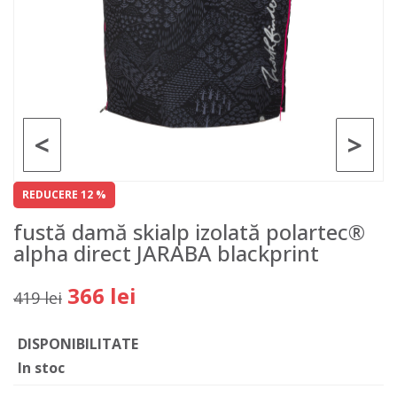
<
>
REDUCERE 12 %
fustă damă skialp izolată polartec®
alpha direct JARABA blackprint
366 lei
419 lei
DISPONIBILITATE
In stoc