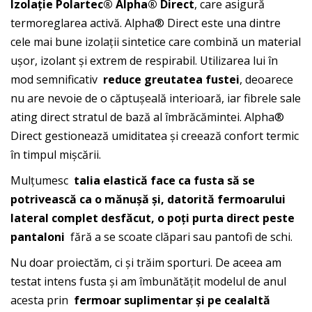
Izolație Polartec® Alpha® Direct
, care asigură
termoreglarea activă. Alpha® Direct este una dintre
cele mai bune izolații sintetice care combină un material
ușor, izolant și extrem de respirabil. Utilizarea lui în
mod semnificativ
reduce greutatea fustei
, deoarece
nu are nevoie de o căptușeală interioară, iar fibrele sale
ating direct stratul de bază al îmbrăcămintei. Alpha®
Direct gestionează umiditatea și creează confort termic
în timpul mișcării.
Mulţumesc
talia elastică face ca fusta să se
potrivească ca o mănușă și, datorită fermoarului
lateral complet desfăcut, o poți purta direct peste
pantaloni
fără a se scoate clăpari sau pantofi de schi.
Nu doar proiectăm, ci și trăim sporturi. De aceea am
testat intens fusta și am îmbunătățit modelul de anul
acesta prin
fermoar suplimentar și pe cealaltă