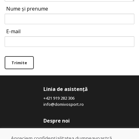
Nume și prenume
E-mail
Trimite
Linia de asistență
+421 919 282 306
info@domivosport.ro
Despre noi
Blog
Despre noi
Apreciem confidențialitatea dumneavoastră