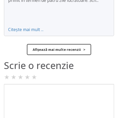
primit în termen de patru zile lucrătoare. Sch...
Citește mai mult ...
Afișează mai multe recenzii >
Scrie o recenzie
★
★
★
★
★