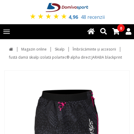
★
★
★
★
★
4,96
48 recenzii
0
Toggle
navigation
Magazin online
Skialp
Îmbrăcăminte și accesorii
fustă damă skialp izolată polartec® alpha direct JARABA blackprint