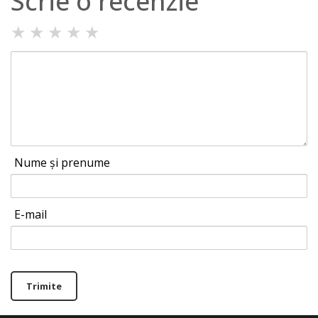
Scrie o recenzie
★
★
★
★
★
Nume și prenume
E-mail
Trimite