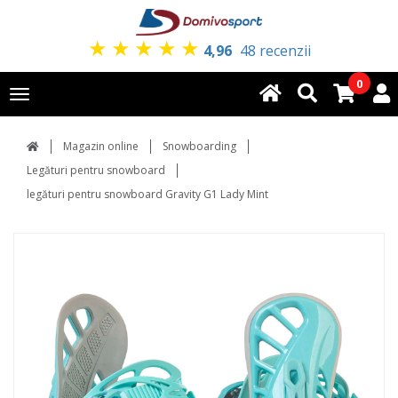
★
★
★
★
★
4,96
48 recenzii
0
Toggle
navigation
Magazin online
Snowboarding
Legături pentru snowboard
legături pentru snowboard Gravity G1 Lady Mint