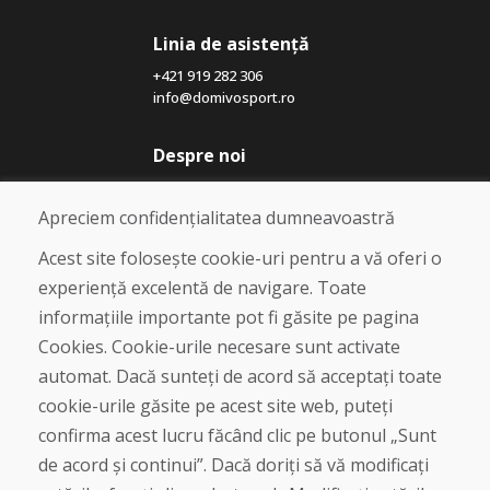
Linia de asistență
+421 919 282 306
info@domivosport.ro
Despre noi
Blog
Despre noi
Apreciem confidențialitatea dumneavoastră
Magazin
Contact
Acest site folosește cookie-uri pentru a vă oferi o
experiență excelentă de navigare. Toate
Cumpărare
informațiile importante pot fi găsite pe pagina
Magazin online
Cookies. Cookie-urile necesare sunt activate
Termeni și condiții de afaceri
automat. Dacă sunteți de acord să acceptați toate
Livrare și plată
cookie-urile găsite pe acest site web, puteți
Plângere
Retur și schimb de mărfuri
confirma acest lucru făcând clic pe butonul „Sunt
Protecția datelor cu caracter personal
de acord și continui”. Dacă doriți să vă modificați
Cookies