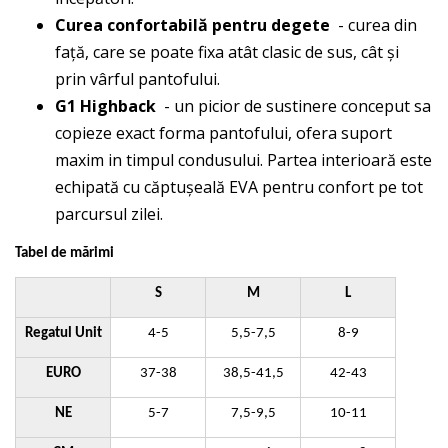
Curea confortabilă pentru degete
- curea din
față, care se poate fixa atât clasic de sus, cât și
prin vârful pantofului.
G1 Highback
- un picior de sustinere conceput sa
copieze exact forma pantofului, ofera suport
maxim in timpul condusului. Partea interioară este
echipată cu căptușeală EVA pentru confort pe tot
parcursul zilei.
Tabel de mărimi
S
M
L
Regatul Unit
4-5
5,5-7,5
8-9
EURO
37-38
38,5-41,5
42-43
NE
5-7
7,5-9,5
10-11