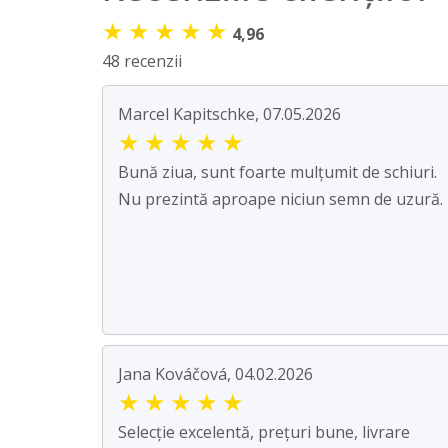
★
★
★
★
★
4,96
48 recenzii
Marcel Kapitschke, 07.05.2026
★
★
★
★
★
Bună ziua, sunt foarte mulțumit de schiuri.
Nu prezintă aproape niciun semn de uzură.
Jana Kováčová, 04.02.2026
★
★
★
★
★
Selecție excelentă, prețuri bune, livrare