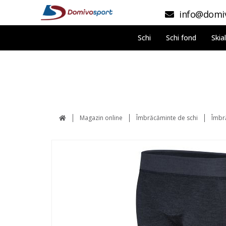
info@domiv
Schi
Schi fond
Skia
Magazin online
Îmbrăcăminte de schi
Îmbr