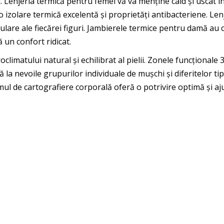
 Lenjeria termică pentru femei vă va menține cald și uscat în
o izolare termică excelentă și proprietăți antibacteriene. Le
ulare ale fiecărei figuri. Jambierele termice pentru damă au c
ă un confort ridicat.
limatului natural și echilibrat al pielii. Zonele funcționale 3D
la nevoile grupurilor individuale de mușchi și diferitelor ti
mul de cartografiere corporală oferă o potrivire optimă și a