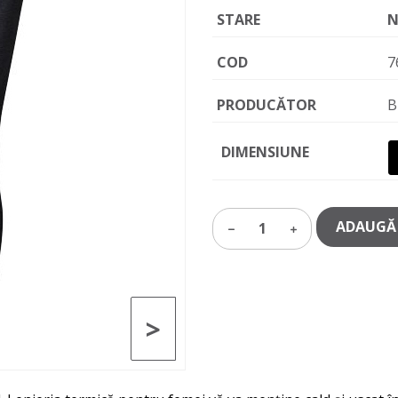
STARE
N
COD
7
PRODUCĂTOR
B
DIMENSIUNE
ADAUGĂ 
1
>