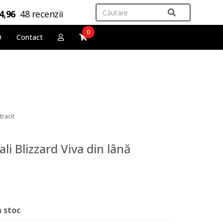
4,96
48 recenzii
0
O
Contact
tracit
li Blizzard Viva din lână
n stoc