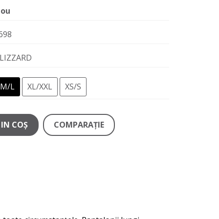
ou
698
LIZZARD
M/L
XL/XXL
XS/S
IN COŞ
COMPARAŢIE