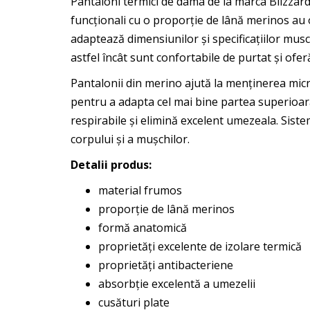
Pantaloni termici de dama de la marca Blizzard.
funcționali cu o proporție de lână merinos au 
adaptează dimensiunilor și specificațiilor musc
astfel încât sunt confortabile de purtat și ofer
Pantalonii din merino ajută la menținerea microc
pentru a adapta cel mai bine partea superioară 
respirabile și elimină excelent umezeala. Siste
corpului și a mușchilor.
Detalii produs:
material frumos
proporție de lână merinos
formă anatomică
proprietăți excelente de izolare termică
proprietăți antibacteriene
absorbție excelentă a umezelii
cusături plate