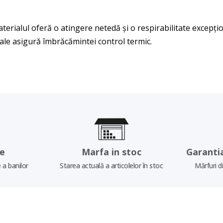
aterialul oferă o atingere netedă și o respirabilitate excepțio
sale asigură îmbrăcămintei control termic.
re
Marfa in stoc
Garanti
 a banilor
Starea actuală a articolelor în stoc
Mărfuri d