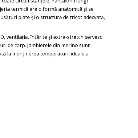
 toate circumstanțele. Pantalonii lungi
njeria termică are o formă anatomică și se
usături plate și o structură de tricot adecvată,
, ventilația, întărite și extra-stretch servesc
puri de corp. Jambierele din merino sunt
jută la menținerea temperaturii ideale a