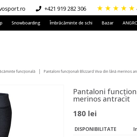
★
★
★
★
★
osport.ro
+421 919 282 306
lp
Snowboarding
Îmbrăcăminte de schi
Bazar
ANGR
ăcăminte funcțională
Pantaloni funcționali Blizzard Viva din lână merinos an
Pantaloni funcționa
merinos antracit
180 lei
DISPONIBILITATE
I