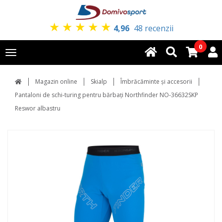
★
★
★
★
★
4,96
48 recenzii
0
Toggle
navigation
Magazin online
Skialp
Îmbrăcăminte și accesorii
Pantaloni de schi-turing pentru bărbați Northfinder NO-36632SKP
Reswor albastru