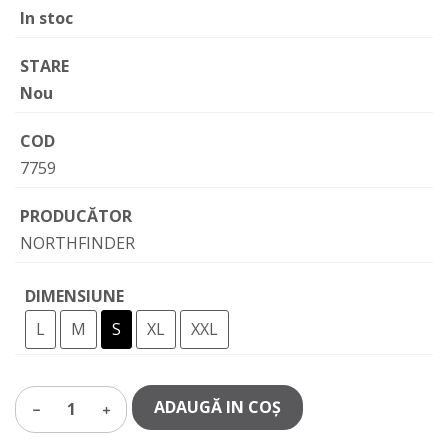
In stoc
STARE
Nou
COD
7759
PRODUCĂTOR
NORTHFINDER
DIMENSIUNE
L
M
S
XL
XXL
ADAUGĂ IN COŞ
1