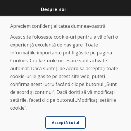
Despre noi
Blog
Despre noi
Apreciem confidențialitatea dumneavoastră
Magazin
Contact
Acest site folosește cookie-uri pentru a vă oferi o
experiență excelentă de navigare. Toate
Cumpărare
informațiile importante pot fi găsite pe pagina
Magazin online
Cookies. Cookie-urile necesare sunt activate
Termeni și condiții de afaceri
automat. Dacă sunteți de acord să acceptați toate
Livrare și plată
cookie-urile găsite pe acest site web, puteți
Plângere
Retur și schimb de mărfuri
confirma acest lucru făcând clic pe butonul „Sunt
Protecția datelor cu caracter personal
de acord și continui”. Dacă doriți să vă modificați
Cookies
setările, faceți clic pe butonul „Modificați setările
cookie”.
Acceptă totul