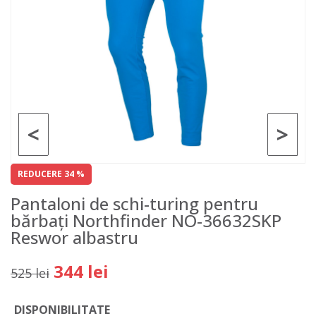
<
>
REDUCERE 34 %
Pantaloni de schi-turing pentru
bărbați Northfinder NO-36632SKP
Reswor albastru
344 lei
525 lei
DISPONIBILITATE