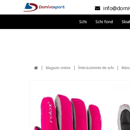
info@domiv
Schi
Schi fond
Skia
Magazin online
Îmbrăcăminte de schi
Mănu