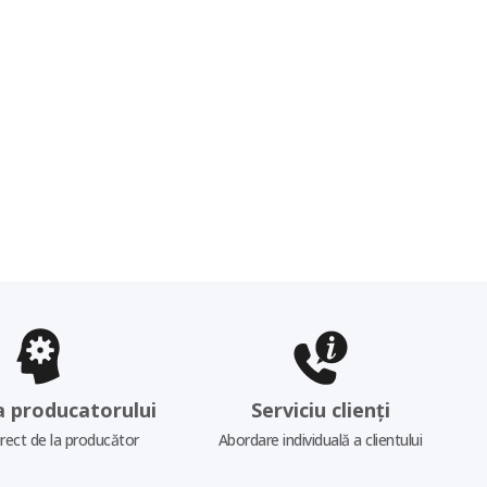
a producatorului
Serviciu clienți
irect de la producător
Abordare individuală a clientului