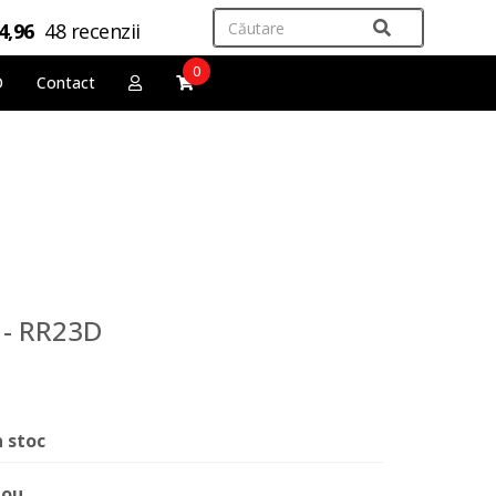
4,96
48 recenzii
0
O
Contact
 - RR23D
n stoc
ou