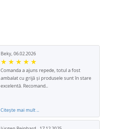
Beky, 06.02.2026
★
★
★
★
★
Comanda a ajuns repede, totul a fost
ambalat cu grijă și produsele sunt în stare
excelentă. Recomand...
Citește mai mult ...
Jürgen Reinhard , 17.12.2025