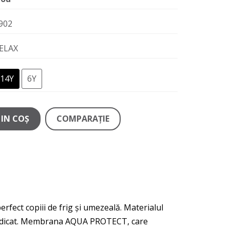
902
ELAX
14Y
6Y
IN COŞ
COMPARAŢIE
rfect copiii de frig și umezeală. Materialul
c ridicat. Membrana AQUA PROTECT, care