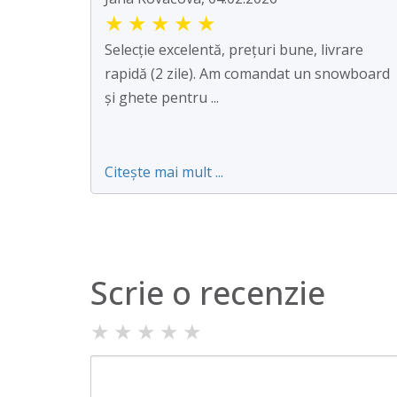
★
★
★
★
★
Selecție excelentă, prețuri bune, livrare
rapidă (2 zile). Am comandat un snowboard
și ghete pentru ...
Citește mai mult ...
Scrie o recenzie
★
★
★
★
★