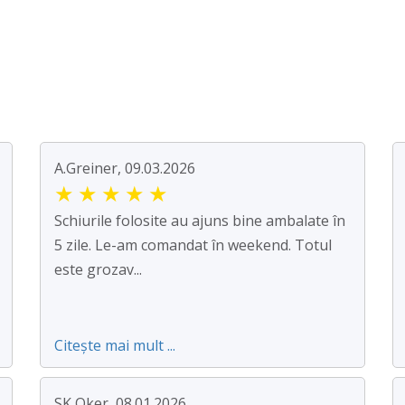
A.Greiner, 09.03.2026
★
★
★
★
★
Schiurile folosite au ajuns bine ambalate în
5 zile. Le-am comandat în weekend. Totul
este grozav...
Citește mai mult ...
SK Oker, 08.01.2026