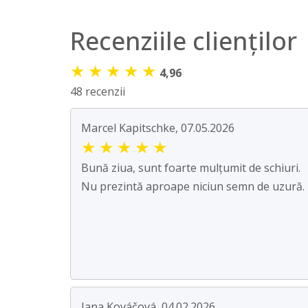
Recenziile clienților
★
★
★
★
★
4,96
48 recenzii
Marcel Kapitschke, 07.05.2026
★
★
★
★
★
Bună ziua, sunt foarte mulțumit de schiuri.
Nu prezintă aproape niciun semn de uzură.
Jana Kováčová, 04.02.2026