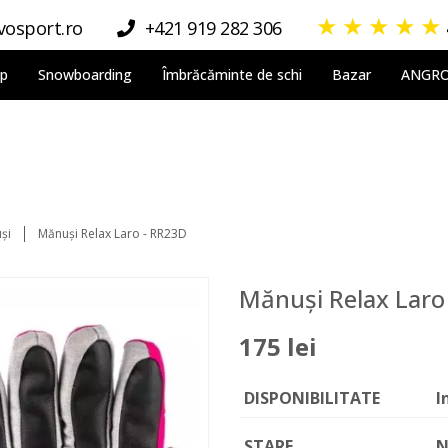
★
★
★
★
★
osport.ro
+421 919 282 306
lp
Snowboarding
Îmbrăcăminte de schi
Bazar
ANGR
și
Mănuși Relax Laro - RR23D
Mănuși Relax Laro
175 lei
DISPONIBILITATE
I
STARE
N