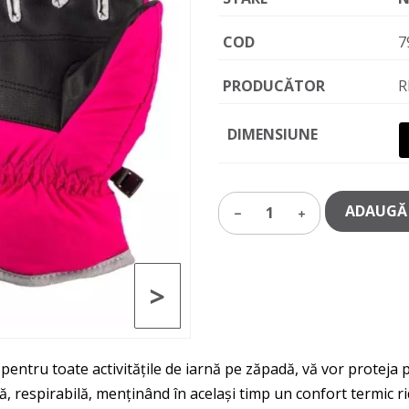
COD
7
PRODUCĂTOR
R
DIMENSIUNE
ADAUGĂ 
1
>
ntru toate activitățile de iarnă pe zăpadă, vă vor proteja pe
tă, respirabilă, menținând în același timp un confort termi