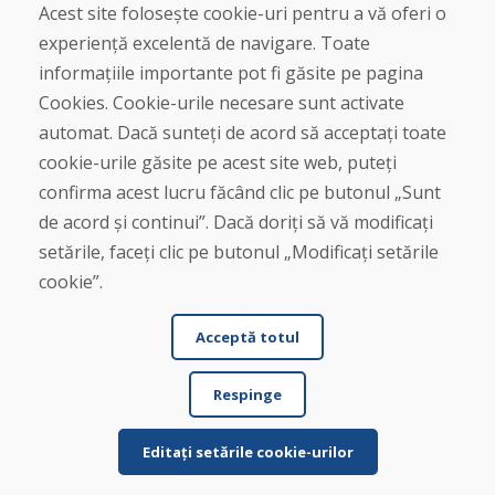
Contact
Acest site folosește cookie-uri pentru a vă oferi o
experiență excelentă de navigare. Toate
Cumpărare
informațiile importante pot fi găsite pe pagina
Magazin online
Cookies. Cookie-urile necesare sunt activate
Termeni și condiții de afaceri
automat. Dacă sunteți de acord să acceptați toate
Livrare și plată
cookie-urile găsite pe acest site web, puteți
Plângere
Retur și schimb de mărfuri
confirma acest lucru făcând clic pe butonul „Sunt
Protecția datelor cu caracter personal
de acord și continui”. Dacă doriți să vă modificați
Cookies
setările, faceți clic pe butonul „Modificați setările
cookie”.
Acceptă totul
Respinge
© DOMIVOSPORT 2026, Toate drepturile rezervate
DUFEKSOFT
-
crearea site-ului web
,
crearea de magazine electronice
Editați setările cookie-urilor