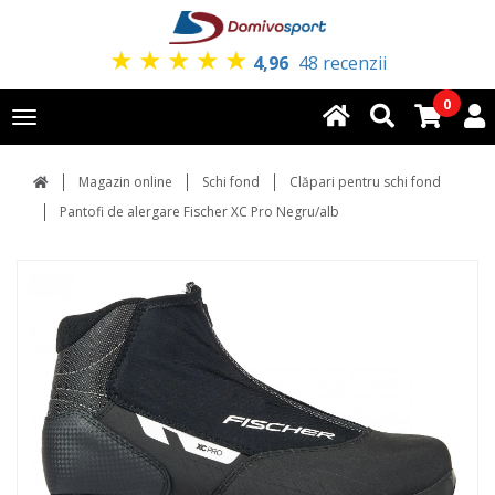
★
★
★
★
★
4,96
48 recenzii
0
Toggle
navigation
Magazin online
Schi fond
Clăpari pentru schi fond
Pantofi de alergare Fischer XC Pro Negru/alb