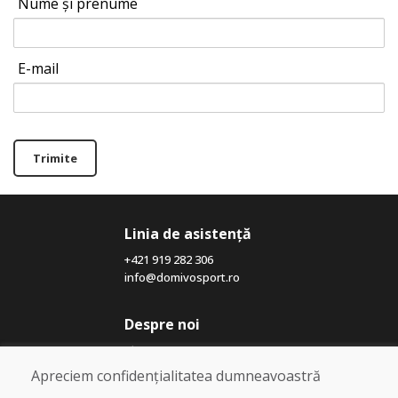
Nume și prenume
E-mail
Trimite
Linia de asistență
+421 919 282 306
info@domivosport.ro
Despre noi
Blog
Despre noi
Apreciem confidențialitatea dumneavoastră
Magazin