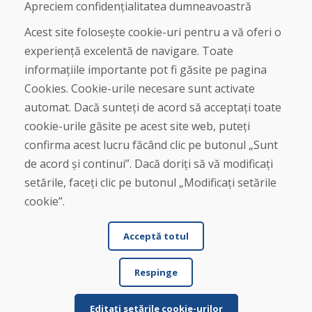
Apreciem confidențialitatea dumneavoastră
Despre noi
Acest site folosește cookie-uri pentru a vă oferi o
Blog
experiență excelentă de navigare. Toate
Despre noi
informațiile importante pot fi găsite pe pagina
Magazin
Contact
Cookies. Cookie-urile necesare sunt activate
automat. Dacă sunteți de acord să acceptați toate
Cumpărare
cookie-urile găsite pe acest site web, puteți
Magazin online
confirma acest lucru făcând clic pe butonul „Sunt
Termeni și condiții de afaceri
de acord și continui”. Dacă doriți să vă modificați
Livrare și plată
setările, faceți clic pe butonul „Modificați setările
Plângere
Retur și schimb de mărfuri
cookie”.
Protecția datelor cu caracter personal
Cookies
Acceptă totul
Respinge
Editați setările cookie-urilor