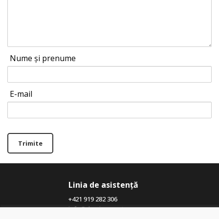
Nume și prenume
E-mail
Trimite
Linia de asistență
+421 919 282 306
info@domivosport.ro