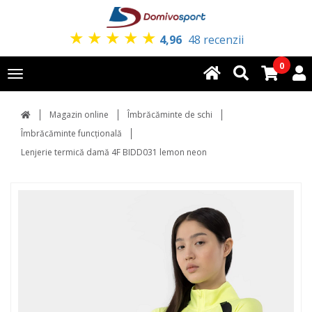
★
★
★
★
★
4,96
48 recenzii
0
Toggle
navigation
Magazin online
Îmbrăcăminte de schi
Îmbrăcăminte funcțională
Lenjerie termică damă 4F BIDD031 lemon neon