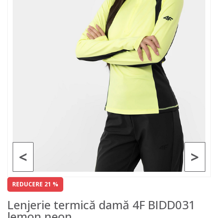
<
>
REDUCERE 21 %
Lenjerie termică damă 4F BIDD031
lemon neon