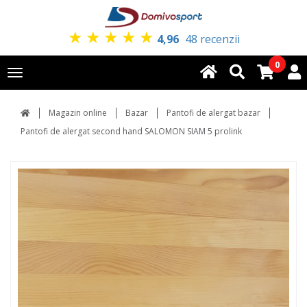
★
★
★
★
★
4,96
48 recenzii
0
Toggle
navigation
Magazin online
Bazar
Pantofi de alergat bazar
Pantofi de alergat second hand SALOMON SIAM 5 prolink