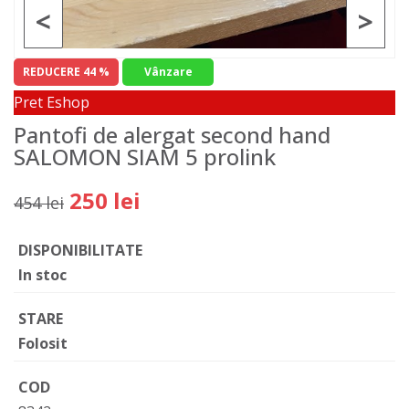
<
>
REDUCERE 44 %
Vânzare
Pret Eshop
Pantofi de alergat second hand
SALOMON SIAM 5 prolink
250 lei
454 lei
DISPONIBILITATE
In stoc
STARE
Folosit
COD