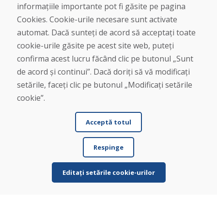
informațiile importante pot fi găsite pe pagina
Linia de asistență
Cookies. Cookie-urile necesare sunt activate
+421 919 282 306
automat. Dacă sunteți de acord să acceptați toate
info@domivosport.ro
cookie-urile găsite pe acest site web, puteți
Despre noi
confirma acest lucru făcând clic pe butonul „Sunt
de acord și continui”. Dacă doriți să vă modificați
Blog
Despre noi
setările, faceți clic pe butonul „Modificați setările
Magazin
cookie”.
Contact
Acceptă totul
Cumpărare
Magazin online
Respinge
Termeni și condiții de afaceri
Livrare și plată
Plângere
Editați setările cookie-urilor
Retur și schimb de mărfuri
Protecția datelor cu caracter personal
Cookies