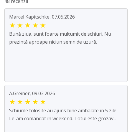
48 recenzii
Marcel Kapitschke, 07.05.2026
★
★
★
★
★
Bună ziua, sunt foarte mulțumit de schiuri. Nu
prezintă aproape niciun semn de uzură.
A.Greiner, 09.03.2026
★
★
★
★
★
Schiurile folosite au ajuns bine ambalate în 5 zile.
Le-am comandat în weekend. Totul este grozav...