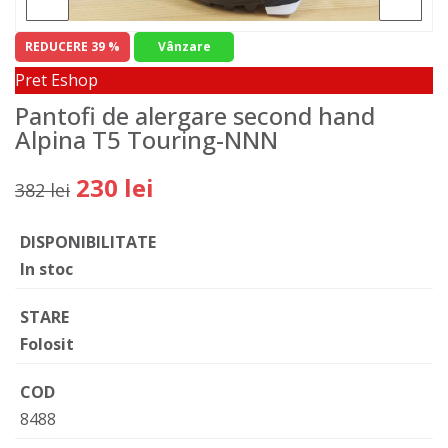
REDUCERE 39 %
Vânzare
Pret Eshop
Pantofi de alergare second hand
Alpina T5 Touring-NNN
230 lei
382 lei
DISPONIBILITATE
In stoc
STARE
Folosit
COD
8488