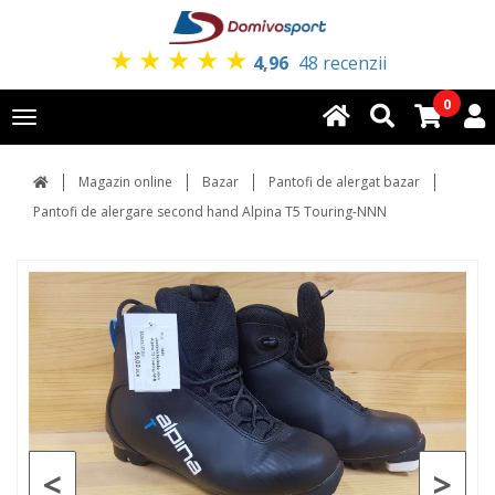
★
★
★
★
★
4,96
48 recenzii
0
Toggle
navigation
Magazin online
Bazar
Pantofi de alergat bazar
Pantofi de alergare second hand Alpina T5 Touring-NNN
<
>