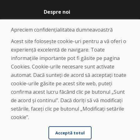
Despre noi
Blog
Despre noi
Apreciem confidențialitatea dumneavoastră
Magazin
Contact
Acest site folosește cookie-uri pentru a vă oferi o
experiență excelentă de navigare. Toate
Cumpărare
informațiile importante pot fi găsite pe pagina
Magazin online
Cookies. Cookie-urile necesare sunt activate
Termeni și condiții de afaceri
automat. Dacă sunteți de acord să acceptați toate
Livrare și plată
cookie-urile găsite pe acest site web, puteți
Plângere
Retur și schimb de mărfuri
confirma acest lucru făcând clic pe butonul „Sunt
Protecția datelor cu caracter personal
de acord și continui”. Dacă doriți să vă modificați
Cookies
setările, faceți clic pe butonul „Modificați setările
cookie”.
Acceptă totul