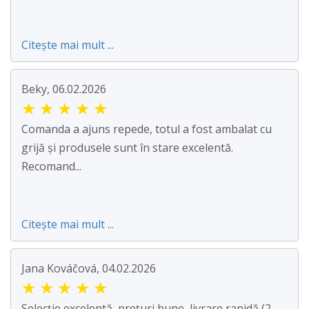
Citește mai mult ...
Beky, 06.02.2026
★
★
★
★
★
Comanda a ajuns repede, totul a fost ambalat cu
grijă și produsele sunt în stare excelentă.
Recomand...
Citește mai mult ...
Jana Kováčová, 04.02.2026
★
★
★
★
★
Selecție excelentă, prețuri bune, livrare rapidă (2