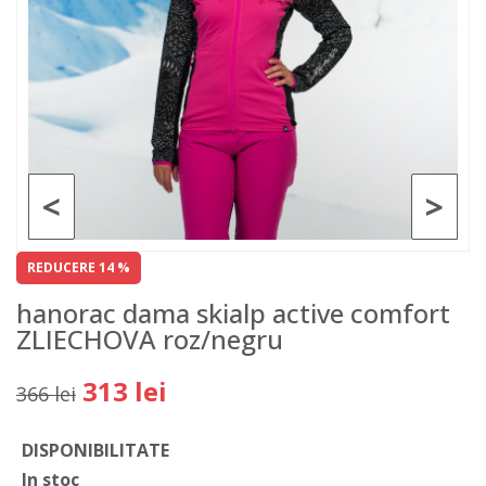
<
>
REDUCERE 14 %
hanorac dama skialp active comfort
ZLIECHOVA roz/negru
313 lei
366 lei
DISPONIBILITATE
In stoc