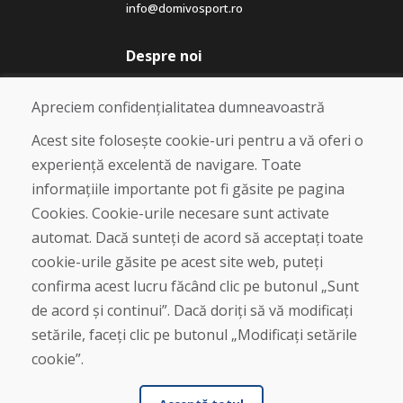
info@domivosport.ro
Despre noi
Blog
Despre noi
Apreciem confidențialitatea dumneavoastră
Magazin
Contact
Acest site folosește cookie-uri pentru a vă oferi o
experiență excelentă de navigare. Toate
Cumpărare
informațiile importante pot fi găsite pe pagina
Magazin online
Cookies. Cookie-urile necesare sunt activate
Termeni și condiții de afaceri
automat. Dacă sunteți de acord să acceptați toate
Livrare și plată
cookie-urile găsite pe acest site web, puteți
Plângere
Retur și schimb de mărfuri
confirma acest lucru făcând clic pe butonul „Sunt
Protecția datelor cu caracter personal
de acord și continui”. Dacă doriți să vă modificați
Cookies
setările, faceți clic pe butonul „Modificați setările
cookie”.