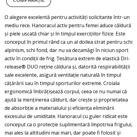
COMPARAŢIE
O alegere excelentă pentru activități solicitante într-un
mediu rece. Hanoracul activ pentru femei aduce căldură
și piele uscată chiar și în timpul exercițiilor fizice. Este
conceput în primul rând ca un al doilea strat pentru schi
alpinism, schi fond, dar nu va dezamăgi în niciun sport
activ în condiții de frig. Țesătura extrem de elastică Dri-
release® DUO reține căldura și, datorită respirabilității
sale excelente, asigură ventilație naturală în timpul
cățărării sau în timpul sporturilor extreme. Croiala
ergonomică îmbrățișează corpul, ceea ce nu numai că
ajută la menținerea căldurii, dar crește și proprietatea
de absorbție a materialului și eficiența eliminării
excesului de umiditate. Hanoracul cu guler ridicat este
conceput ca o protecție suplimentară împotriva frigului,
mai ales la altitudini mai mari, dar poate fi folosit și