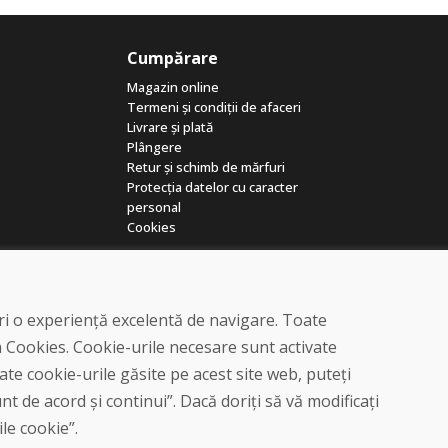
Cumpărare
Magazin online
Termeni și condiții de afaceri
Livrare și plată
Plângere
Retur și schimb de mărfuri
Protecția datelor cu caracter
personal
Cookies
eri o experiență excelentă de navigare. Toate
a Cookies. Cookie-urile necesare sunt activate
te cookie-urile găsite pe acest site web, puteți
© DOMIVOSPORT 2026, Toate drepturile rezervate
t de acord și continui”. Dacă doriți să vă modificați
DUFEKSOFT
-
crearea site-ului web
,
crearea de magazine electronice
ile cookie”.