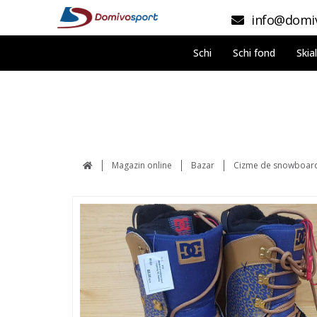
info@domiv
Schi
Schi fond
Skia
Magazin online
Bazar
Cizme de snowboard