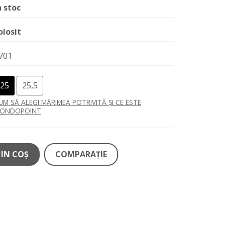
n stoc
olosit
701
25
25,5
UM SĂ ALEGI MĂRIMEA POTRIVITĂ ȘI CE ESTE
ONDOPOINT
IN COŞ
COMPARAŢIE