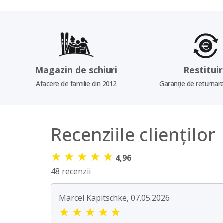
Magazin de schiuri
Restitui
Afacere de familie din 2012
Garanție de returnare
Recenziile clienților
★
★
★
★
★
4,96
48 recenzii
Marcel Kapitschke, 07.05.2026
★
★
★
★
★