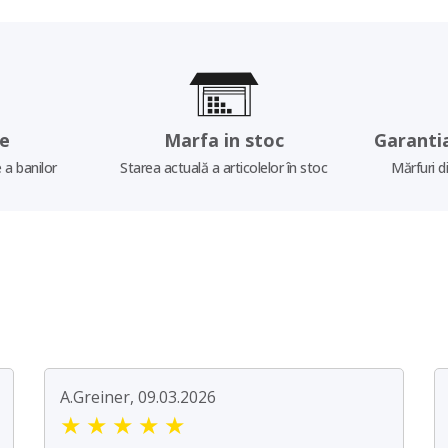
re
Marfa in stoc
Garanti
 a banilor
Starea actuală a articolelor în stoc
Mărfuri d
A.Greiner, 09.03.2026
★
★
★
★
★