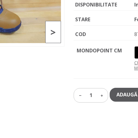
DISPONIBILITATE
I
STARE
F
>
COD
8
MONDOPOINT CM
C
M
ADAUGĂ 
1