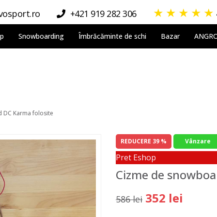
★
★
★
★
★
osport.ro
+421 919 282 306
lp
Snowboarding
Îmbrăcăminte de schi
Bazar
ANGR
 DC Karma folosite
REDUCERE 39 %
Vânzare
Pret Eshop
Cizme de snowboar
352 lei
586 lei