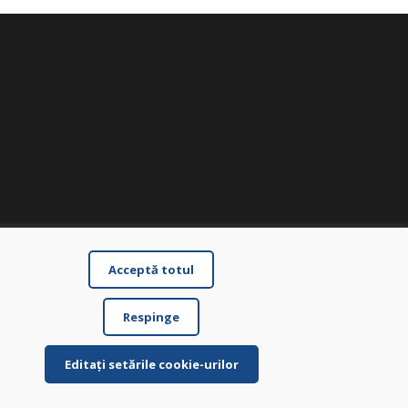
Acceptă totul
Respinge
Editați setările cookie-urilor