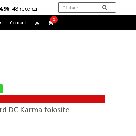
4,96
48 recenzii
0
O
Contact
d DC Karma folosite