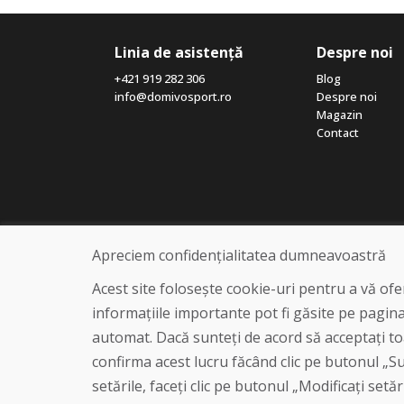
Linia de asistență
Despre noi
+421 919 282 306
Blog
info@domivosport.ro
Despre noi
Magazin
Contact
Apreciem confidențialitatea dumneavoastră
Acest site folosește cookie-uri pentru a vă of
informațiile importante pot fi găsite pe pagin
automat. Dacă sunteți de acord să acceptați toa
confirma acest lucru făcând clic pe butonul „Sun
setările, faceți clic pe butonul „Modificați setăr