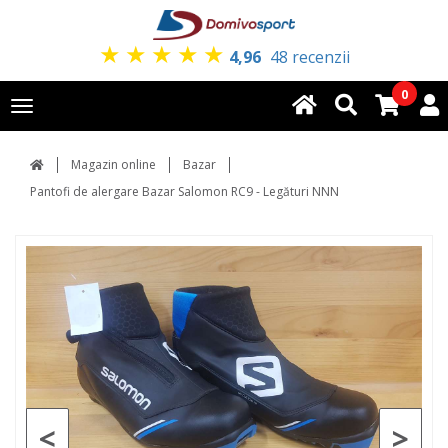
★
★
★
★
★
4,96
48 recenzii
0
Toggle
navigation
Magazin online
Bazar
Pantofi de alergare Bazar Salomon RC9 - Legături NNN
<
>