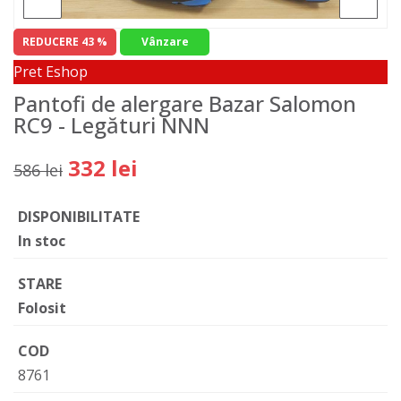
REDUCERE 43 %
Vânzare
Pret Eshop
Pantofi de alergare Bazar Salomon
RC9 - Legături NNN
332 lei
586 lei
DISPONIBILITATE
In stoc
STARE
Folosit
COD
8761