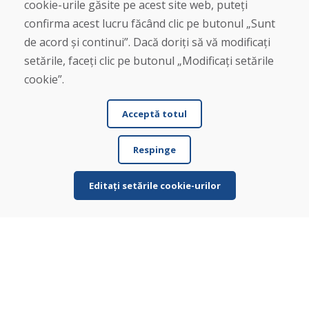
cookie-urile găsite pe acest site web, puteți
Blog
Despre noi
confirma acest lucru făcând clic pe butonul „Sunt
Magazin
de acord și continui”. Dacă doriți să vă modificați
Contact
setările, faceți clic pe butonul „Modificați setările
cookie”.
Cumpărare
Magazin online
Acceptă totul
Termeni și condiții de afaceri
Livrare și plată
Plângere
Respinge
Retur și schimb de mărfuri
Protecția datelor cu caracter personal
Editați setările cookie-urilor
Cookies
© DOMIVOSPORT 2026, Toate drepturile rezervate