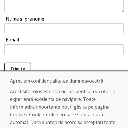
Nume și prenume
E-mail
Trimite
Apreciem confidențialitatea dumneavoastră
Acest site folosește cookie-uri pentru a vă oferi o
Linia de asistență
experiență excelentă de navigare. Toate
+421 919 282 306
informațiile importante pot fi găsite pe pagina
info@domivosport.ro
Cookies. Cookie-urile necesare sunt activate
Despre noi
automat. Dacă sunteți de acord să acceptați toate