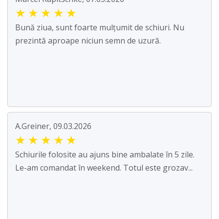
★
★
★
★
★
Bună ziua, sunt foarte mulțumit de schiuri. Nu
prezintă aproape niciun semn de uzură.
A.Greiner, 09.03.2026
★
★
★
★
★
Schiurile folosite au ajuns bine ambalate în 5 zile.
Le-am comandat în weekend. Totul este grozav...