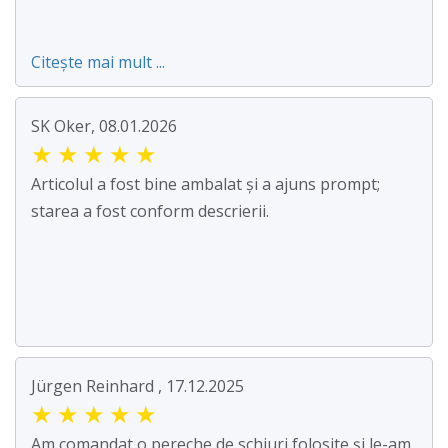
Citește mai mult ...
SK Oker, 08.01.2026
★
★
★
★
★
Articolul a fost bine ambalat și a ajuns prompt;
starea a fost conform descrierii.
Jürgen Reinhard , 17.12.2025
★
★
★
★
★
Am comandat o pereche de schiuri folosite și le-am