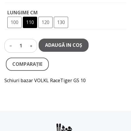
LUNGIME CM
100
110
120
130
ADAUGĂ IN COŞ
1
COMPARAŢIE
Schiuri bazar VOLKL RaceTiger GS 10