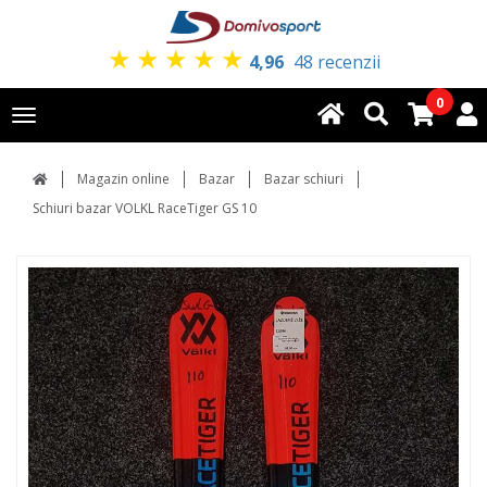
★
★
★
★
★
4,96
48 recenzii
0
Toggle
navigation
Magazin online
Bazar
Bazar schiuri
Schiuri bazar VOLKL RaceTiger GS 10