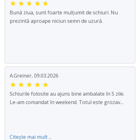
★
★
★
★
★
Bună ziua, sunt foarte mulțumit de schiuri. Nu
prezintă aproape niciun semn de uzură.
A.Greiner, 09.03.2026
★
★
★
★
★
Schiurile folosite au ajuns bine ambalate în 5 zile.
Le-am comandat în weekend. Totul este grozav...
Citește mai mult ...