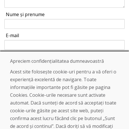
Nume și prenume
E-mail
Apreciem confidențialitatea dumneavoastră
Trimite
Acest site folosește cookie-uri pentru a vă oferi o
experiență excelentă de navigare. Toate
informațiile importante pot fi găsite pe pagina
Linia de asistență
Cookies. Cookie-urile necesare sunt activate
+421 919 282 306
automat. Dacă sunteți de acord să acceptați toate
info@domivosport.ro
cookie-urile găsite pe acest site web, puteți
confirma acest lucru făcând clic pe butonul „Sunt
Despre noi
de acord și continui”. Dacă doriți să vă modificați
Blog