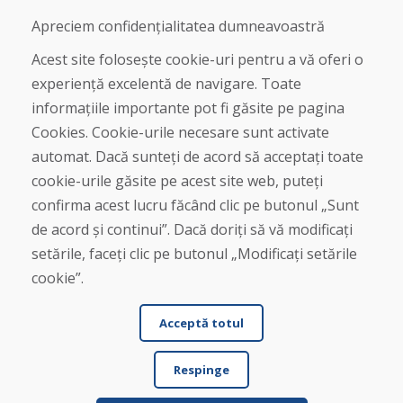
Blog
Despre noi
Apreciem confidențialitatea dumneavoastră
Magazin
Contact
Acest site folosește cookie-uri pentru a vă oferi o
experiență excelentă de navigare. Toate
Cumpărare
informațiile importante pot fi găsite pe pagina
Magazin online
Cookies. Cookie-urile necesare sunt activate
Termeni și condiții de afaceri
automat. Dacă sunteți de acord să acceptați toate
Livrare și plată
cookie-urile găsite pe acest site web, puteți
Plângere
Retur și schimb de mărfuri
confirma acest lucru făcând clic pe butonul „Sunt
Protecția datelor cu caracter personal
de acord și continui”. Dacă doriți să vă modificați
Cookies
setările, faceți clic pe butonul „Modificați setările
cookie”.
Acceptă totul
Respinge
© DOMIVOSPORT 2026, Toate drepturile rezervate