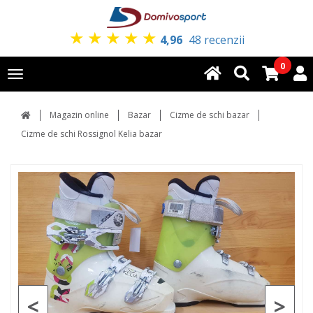
★
★
★
★
★
4,96
48 recenzii
0
Toggle
navigation
Magazin online
Bazar
Cizme de schi bazar
Cizme de schi Rossignol Kelia bazar
<
>