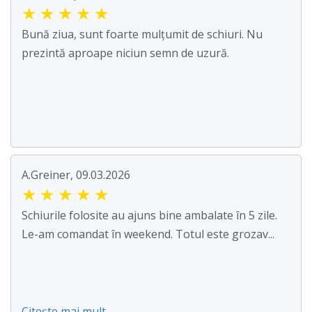
★
★
★
★
★
Bună ziua, sunt foarte mulțumit de schiuri. Nu
prezintă aproape niciun semn de uzură.
A.Greiner, 09.03.2026
★
★
★
★
★
Schiurile folosite au ajuns bine ambalate în 5 zile.
Le-am comandat în weekend. Totul este grozav...
Citește mai mult ...