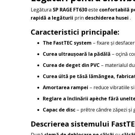
Legătura
SP RAGE FT630
este
confortabilă p
rapidă a legăturii
prin
deschiderea husei
.
Caracteristici principale:
The FastTEC system
– fixare și desfacer
Curea ultraușoară la pădălă
– oçină con
Curea de deget din PVC
– materialul du
Curea últă pe tăsă lămăngea, fabrica
Amortarea rampei
– reduce vibratiile s
Reglare a înclinării apèche fără unelt
Capac de disc
– prêtre cândre zăpezi și gh
Descrierea sistemului FastTE
După
clemă de deblocare pe călcâi
cu
călcâ