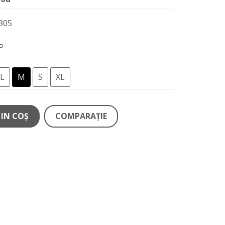
305
P
L
M
S
XL
IN COŞ
COMPARAŢIE