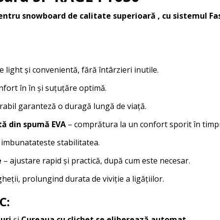
entru snowboard de calitate superioară
, cu sistemul Fa
e light și convenientă, fără întârzieri inutile.
fort în în și suțuțăre optimă.
rabil garanteză o duragă lungă de viață.
tă din spumă EVA
– comprătura la un confort sporit în timp
i imbunatateste stabilitatea.
e
– ajustare rapid și practică, după cum este necesar.
eții, prolungind durata de viviție a ligățiilor.
C:
iuri
și
Cureaua cu clichet se eliberează automat.
.