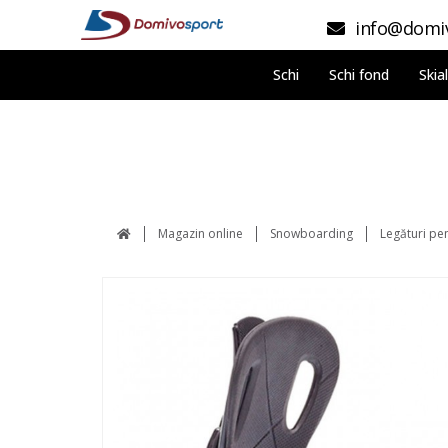
info@domiv
Schi
Schi fond
Skia
Magazin online
Snowboarding
Legături p