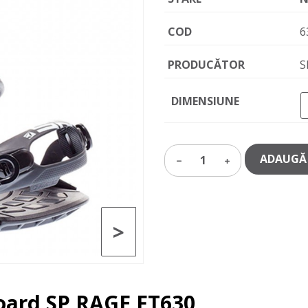
COD
6
PRODUCĂTOR
S
DIMENSIUNE
ADAUGĂ 
1
>
oard SP RAGE FT630