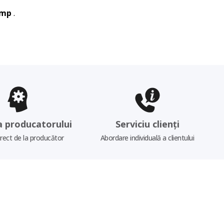
imp
.
a producatorului
Serviciu clienți
irect de la producător
Abordare individuală a clientului