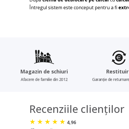
Întregul sistem este conceput pentru a fi
extr
Magazin de schiuri
Restitui
Afacere de familie din 2012
Garanție de returnare
Recenziile clienților
★
★
★
★
★
4,96