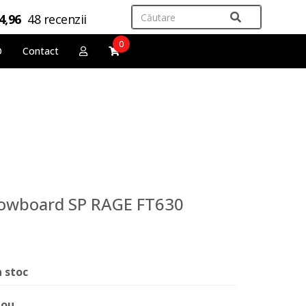
4,96
48 recenzii
0
O
Contact
nowboard SP RAGE FT630
n stoc
ou