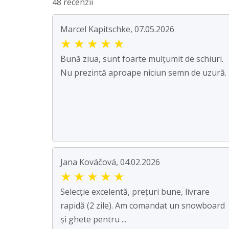
48 recenzii
Marcel Kapitschke, 07.05.2026
★
★
★
★
★
Bună ziua, sunt foarte mulțumit de schiuri.
Nu prezintă aproape niciun semn de uzură.
Jana Kováčová, 04.02.2026
★
★
★
★
★
Selecție excelentă, prețuri bune, livrare
rapidă (2 zile). Am comandat un snowboard
și ghete pentru ...