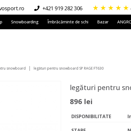
★
★
★
★
★
osport.ro
+421 919 282 306
lp
Snowboarding
Îmbrăcăminte de schi
Bazar
ANGR
entru snowboard
legături pentru snowboard SP RAGE FT630
legături pentru s
896 lei
DISPONIBILITATE
I
STARE
N