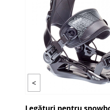
<
Legături pentru snowb