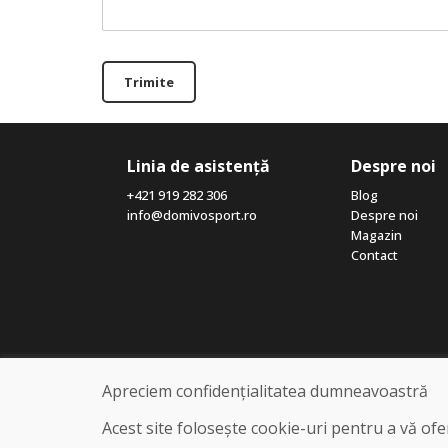
Trimite
Linia de asistență
Despre noi
+421 919 282 306
Blog
info@domivosport.ro
Despre noi
Magazin
Contact
Apreciem confidențialitatea dumneavoastră
Acest site folosește cookie-uri pentru a vă of