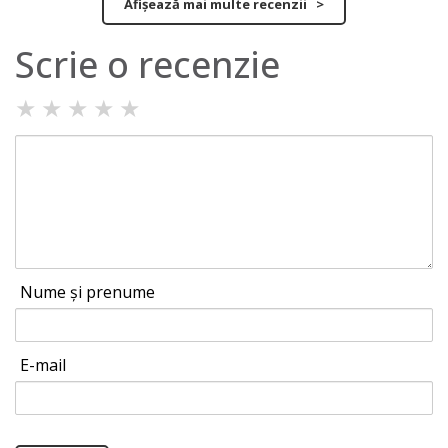
Afișează mai multe recenzii >
Scrie o recenzie
★
★
★
★
★
Nume și prenume
E-mail