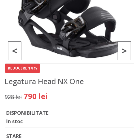
<
>
REDUCERE 14 %
Legatura Head NX One
790 lei
928 lei
DISPONIBILITATE
In stoc
STARE