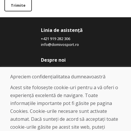
Trimite
Linia de asistență
+421 919 282 306
info@domivosport.ro
Despre noi
Blog
Despre noi
Apreciem confidențialitatea dumneavoastră
Magazin
Contact
Acest site folosește cookie-uri pentru a vă oferi o
experiență excelentă de navigare. Toate
Cumpărare
informațiile importante pot fi găsite pe pagina
Magazin online
Cookies. Cookie-urile necesare sunt activate
Termeni și condiții de afaceri
automat. Dacă sunteți de acord să acceptați toate
Livrare și plată
cookie-urile găsite pe acest site web, puteți
Plângere