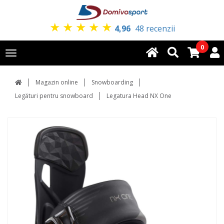
★
★
★
★
★
4,96
48 recenzii
0
Toggle
navigation
Magazin online
Snowboarding
Legături pentru snowboard
Legatura Head NX One