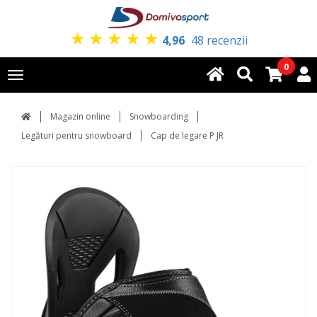
★
★
★
★
★
4,96
48 recenzii
0
Toggle
navigation
Magazin online
Snowboarding
Legături pentru snowboard
Cap de legare P JR