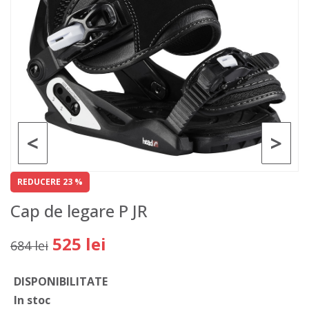
<
>
REDUCERE 23 %
Cap de legare P JR
525 lei
684 lei
DISPONIBILITATE
In stoc