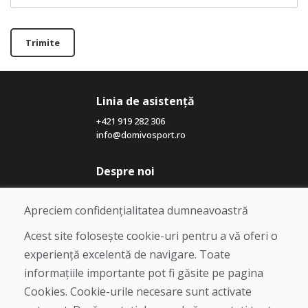
Trimite
Linia de asistență
+421 919 282 306
info@domivosport.ro
Despre noi
Blog
Despre noi
Apreciem confidențialitatea dumneavoastră
Magazin
Contact
Acest site folosește cookie-uri pentru a vă oferi o
experiență excelentă de navigare. Toate
Cumpărare
informațiile importante pot fi găsite pe pagina
Magazin online
Cookies. Cookie-urile necesare sunt activate
Termeni și condiții de afaceri