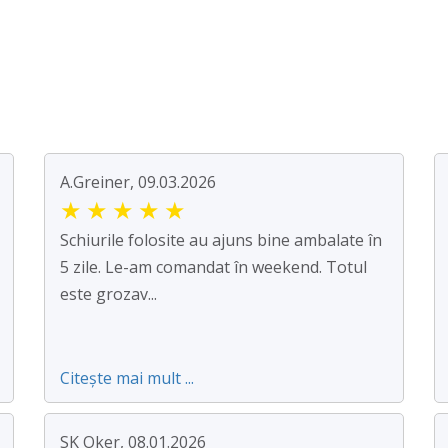
A.Greiner, 09.03.2026
★
★
★
★
★
Schiurile folosite au ajuns bine ambalate în
5 zile. Le-am comandat în weekend. Totul
este grozav...
Citește mai mult ...
SK Oker, 08.01.2026