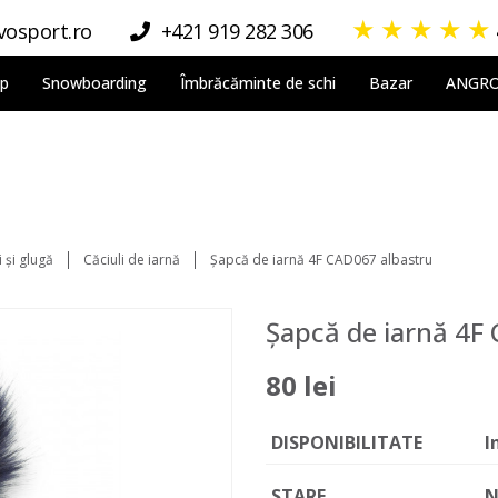
★
★
★
★
★
osport.ro
+421 919 282 306
lp
Snowboarding
Îmbrăcăminte de schi
Bazar
ANGR
 şi glugă
Căciuli de iarnă
Șapcă de iarnă 4F CAD067 albastru
Șapcă de iarnă 4F
80 lei
DISPONIBILITATE
I
STARE
N