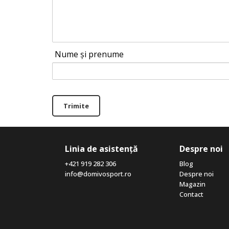
Nume și prenume
Trimite
Linia de asistență
Despre noi
+421 919 282 306
Blog
info@domivosport.ro
Despre noi
Magazin
Contact