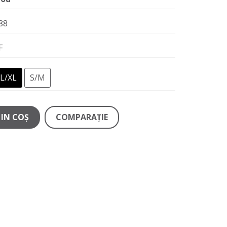
88
F
L/XL
S/M
IN COŞ
COMPARAŢIE