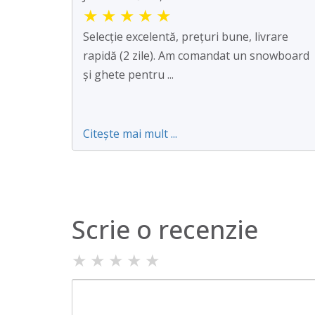
★
★
★
★
★
Selecție excelentă, prețuri bune, livrare
rapidă (2 zile). Am comandat un snowboard
și ghete pentru ...
Citește mai mult ...
Scrie o recenzie
★
★
★
★
★