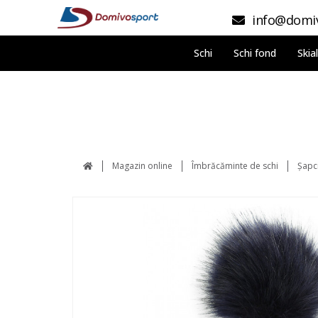
info@domiv
Schi
Schi fond
Skia
Magazin online
Îmbrăcăminte de schi
Şapci