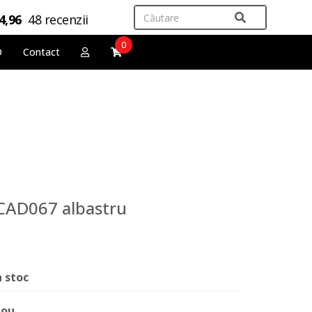
4,96
48 recenzii
0
O
Contact
 CAD067 albastru
n stoc
ou