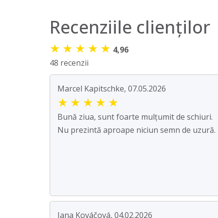
Recenziile clienților
★
★
★
★
★
4,96
48 recenzii
Marcel Kapitschke, 07.05.2026
★
★
★
★
★
Bună ziua, sunt foarte mulțumit de schiuri.
Nu prezintă aproape niciun semn de uzură.
Jana Kováčová, 04.02.2026