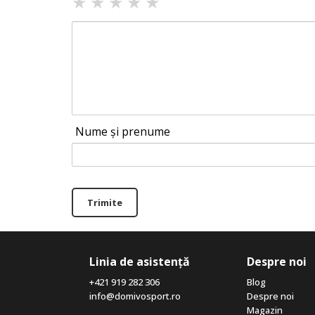
★
★
★
★
★
Nume și prenume
Trimite
Linia de asistență
Despre noi
+421 919 282 306
Blog
info@domivosport.ro
Despre noi
Magazin