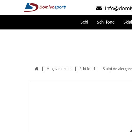
info@domiv
Schi
Schi fond
Skia
Magazin online
Schi fond
Stalpi de alergar