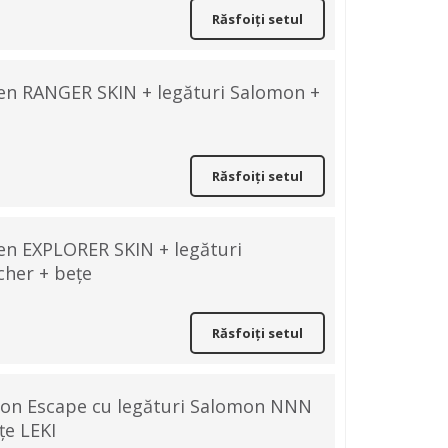
Răsfoiți setul
ten RANGER SKIN + legături Salomon +
Răsfoiți setul
ten EXPLORER SKIN + legături
cher + bețe
Răsfoiți setul
mon Escape cu legături Salomon NNN
țe LEKI