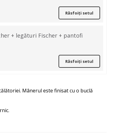
Răsfoiți setul
her + legături Fischer + pantofi
Răsfoiți setul
ălătoriei. Mânerul este finisat cu o buclă
nic.