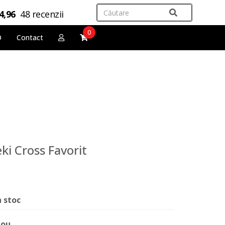
4,96
48 recenzii
0
O
Contact
ki Cross Favorit
n stoc
ou