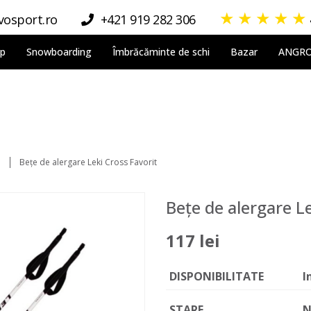
★
★
★
★
★
osport.ro
+421 919 282 306
lp
Snowboarding
Îmbrăcăminte de schi
Bazar
ANGR
e
Bețe de alergare Leki Cross Favorit
Bețe de alergare Le
117 lei
DISPONIBILITATE
I
STARE
N