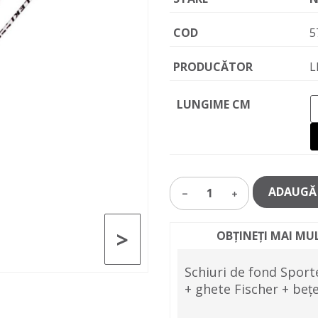
COD
5
PRODUCĂTOR
L
LUNGIME CM
ADAUGĂ 
1
>
OBȚINEȚI MAI MU
Schiuri de fond Sport
+ ghete Fischer + beț