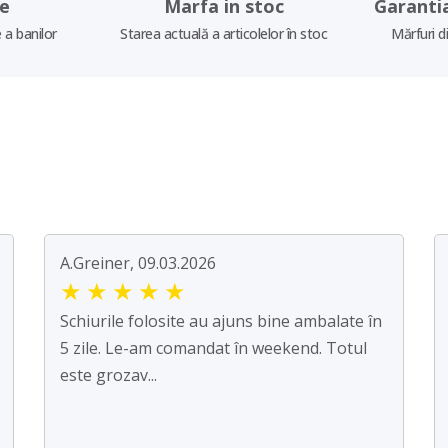
re
Marfa in stoc
Garanti
 a banilor
Starea actuală a articolelor în stoc
Mărfuri d
A.Greiner, 09.03.2026
★
★
★
★
★
Schiurile folosite au ajuns bine ambalate în
5 zile. Le-am comandat în weekend. Totul
este grozav...