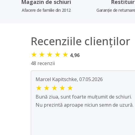
Magazin de schiuri
Restitui
Afacere de familie din 2012
Garanție de returnare
Recenziile clienților
★
★
★
★
★
4,96
48 recenzii
Marcel Kapitschke, 07.05.2026
★
★
★
★
★
Bună ziua, sunt foarte mulțumit de schiuri.
Nu prezintă aproape niciun semn de uzură.