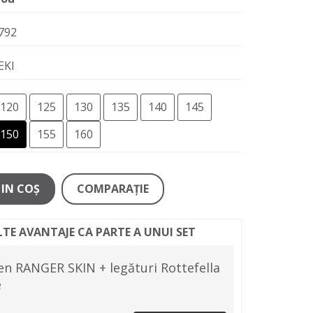
792
EKI
120
125
130
135
140
145
150
155
160
IN COŞ
COMPARAŢIE
LTE AVANTAJE CA PARTE A UNUI SET
en RANGER SKIN + legături Rottefella
e