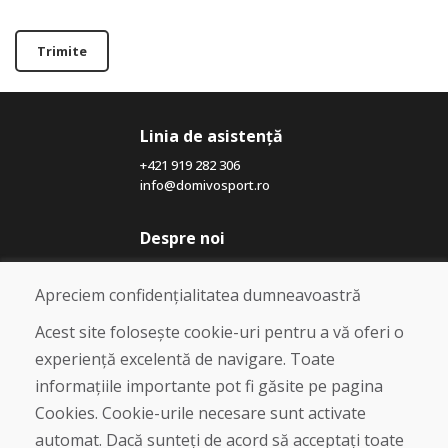
Trimite
Linia de asistență
+421 919 282 306
info@domivosport.ro
Despre noi
Blog
Despre noi
Apreciem confidențialitatea dumneavoastră
Magazin
Contact
Acest site folosește cookie-uri pentru a vă oferi o
experiență excelentă de navigare. Toate
Cumpărare
informațiile importante pot fi găsite pe pagina
Magazin online
Cookies. Cookie-urile necesare sunt activate
Termeni și condiții de afaceri
automat. Dacă sunteți de acord să acceptați toate