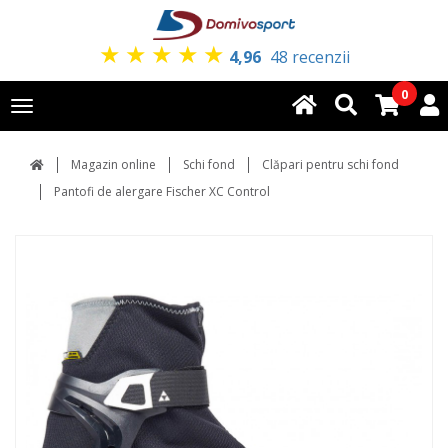
★
★
★
★
★
4,96
48 recenzii
0
Toggle
navigation
Magazin online
Schi fond
Clăpari pentru schi fond
Pantofi de alergare Fischer XC Control