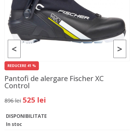
<
>
REDUCERE 41 %
Pantofi de alergare Fischer XC
Control
525 lei
896 lei
DISPONIBILITATE
In stoc