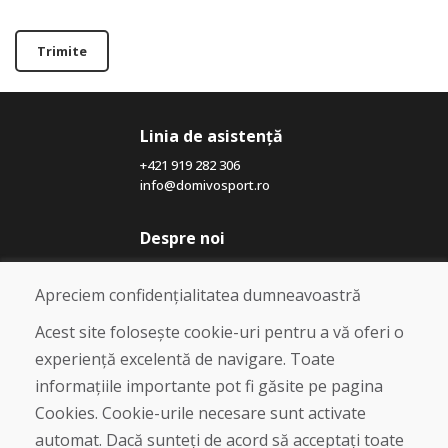
Trimite
Linia de asistență
+421 919 282 306
info@domivosport.ro
Despre noi
Blog
Despre noi
Apreciem confidențialitatea dumneavoastră
Magazin
Contact
Acest site folosește cookie-uri pentru a vă oferi o
experiență excelentă de navigare. Toate
Cumpărare
informațiile importante pot fi găsite pe pagina
Magazin online
Cookies. Cookie-urile necesare sunt activate
Termeni și condiții de afaceri
automat. Dacă sunteți de acord să acceptați toate