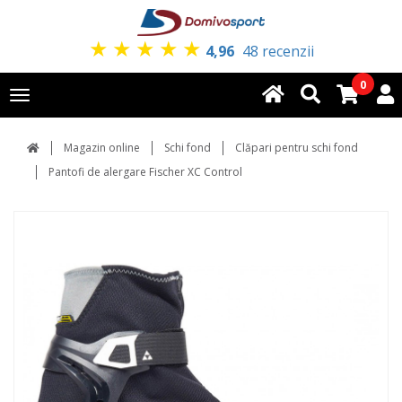
★
★
★
★
★
4,96
48 recenzii
0
Toggle
navigation
Magazin online
Schi fond
Clăpari pentru schi fond
Pantofi de alergare Fischer XC Control