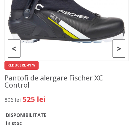
<
>
REDUCERE 41 %
Pantofi de alergare Fischer XC
Control
525 lei
896 lei
DISPONIBILITATE
In stoc