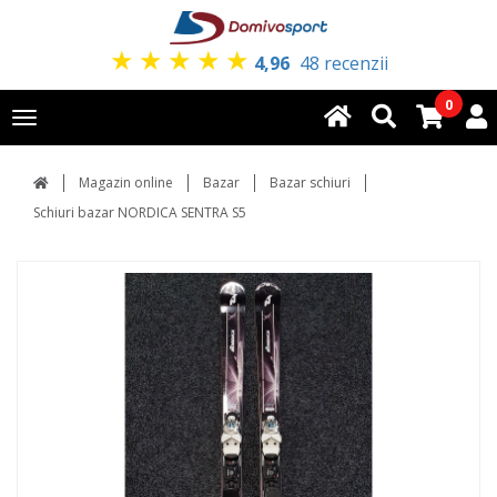
★
★
★
★
★
4,96
48 recenzii
0
Toggle
navigation
Magazin online
Bazar
Bazar schiuri
Schiuri bazar NORDICA SENTRA S5