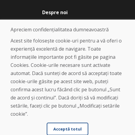
Despre noi
Blog
Despre noi
Apreciem confidențialitatea dumneavoastră
Magazin
Contact
Acest site folosește cookie-uri pentru a vă oferi o
experiență excelentă de navigare. Toate
Cumpărare
informațiile importante pot fi găsite pe pagina
Magazin online
Cookies. Cookie-urile necesare sunt activate
Termeni și condiții de afaceri
automat. Dacă sunteți de acord să acceptați toate
Livrare și plată
cookie-urile găsite pe acest site web, puteți
Plângere
Retur și schimb de mărfuri
confirma acest lucru făcând clic pe butonul „Sunt
Protecția datelor cu caracter personal
de acord și continui”. Dacă doriți să vă modificați
Cookies
setările, faceți clic pe butonul „Modificați setările
cookie”.
Acceptă totul