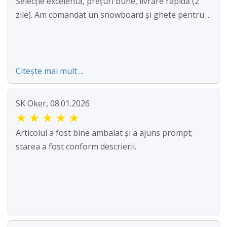
Selecție excelentă, prețuri bune, livrare rapidă (2
zile). Am comandat un snowboard și ghete pentru ...
Citește mai mult ...
SK Oker, 08.01.2026
★
★
★
★
★
Articolul a fost bine ambalat și a ajuns prompt;
starea a fost conform descrierii.