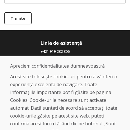
Trimite
Linia de asistență
+421 919 282 306
info@domivosport.ro
Apreciem confidențialitatea dumneavoastră
Despre noi
Acest site folosește cookie-uri pentru a vă oferi o
Blog
experiență excelentă de navigare. Toate
Despre noi
informațiile importante pot fi găsite pe pagina
Magazin
Contact
Cookies. Cookie-urile necesare sunt activate
automat. Dacă sunteți de acord să acceptați toate
Cumpărare
cookie-urile găsite pe acest site web, puteți
Magazin online
confirma acest lucru făcând clic pe butonul „Sunt
Termeni și condiții de afaceri