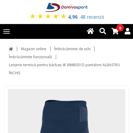
★
★
★
★
★
4,96
48 recenzii
0
Toggle
navigation
Magazin online
Îmbrăcăminte de schi
Îmbrăcăminte funcțională
Lenjerie termică pentru bărbați 4F BIMB031D pantaloni ALBASTRU
ÎNCHIS