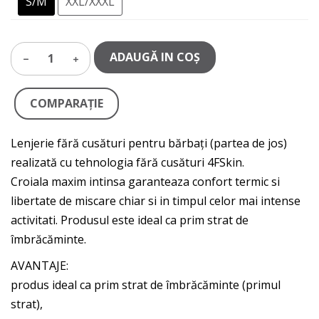
S/M
XXL/XXXL
ADAUGĂ IN COŞ
1
COMPARAŢIE
Lenjerie fără cusături pentru bărbați (partea de jos)
realizată cu tehnologia fără cusături 4FSkin.
Croiala maxim intinsa garanteaza confort termic si
libertate de miscare chiar si in timpul celor mai intense
activitati. Produsul este ideal ca prim strat de
îmbrăcăminte.
AVANTAJE:
produs ideal ca prim strat de îmbrăcăminte (primul
strat),