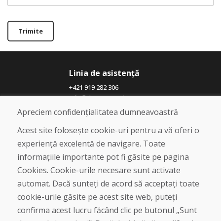
Trimite
Linia de asistență
+421 919 282 306
info@domivosport.ro
Apreciem confidențialitatea dumneavoastră
Despre noi
Acest site folosește cookie-uri pentru a vă oferi o
Blog
experiență excelentă de navigare. Toate
Despre noi
informațiile importante pot fi găsite pe pagina
Magazin
Contact
Cookies. Cookie-urile necesare sunt activate
automat. Dacă sunteți de acord să acceptați toate
Cumpărare
cookie-urile găsite pe acest site web, puteți
Magazin online
confirma acest lucru făcând clic pe butonul „Sunt
Termeni și condiții de afaceri