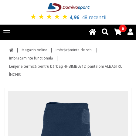
★
★
★
★
★
4,96
48 recenzii
0
Toggle
navigation
Magazin online
Îmbrăcăminte de schi
Îmbrăcăminte funcțională
Lenjerie termică pentru bărbați 4F BIMB031D pantaloni ALBASTRU
ÎNCHIS