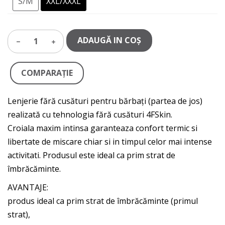
S/M
XXL/XXXL
ADAUGĂ IN COŞ
1
COMPARAŢIE
Lenjerie fără cusături pentru bărbați (partea de jos)
realizată cu tehnologia fără cusături 4FSkin.
Croiala maxim intinsa garanteaza confort termic si
libertate de miscare chiar si in timpul celor mai intense
activitati. Produsul este ideal ca prim strat de
îmbrăcăminte.
AVANTAJE:
produs ideal ca prim strat de îmbrăcăminte (primul
strat),