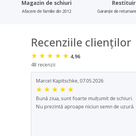
Magazin de schiuri
Restitui
Afacere de familie din 2012
Garanție de returnare
Recenziile clienților
★
★
★
★
★
4,96
48 recenzii
Marcel Kapitschke, 07.05.2026
★
★
★
★
★
Bună ziua, sunt foarte mulțumit de schiuri.
Nu prezintă aproape niciun semn de uzură.