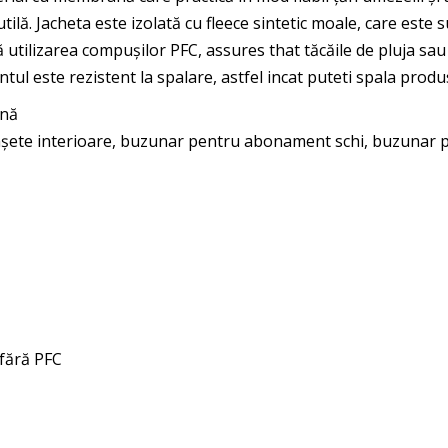
utilă. Jacheta este izolată cu fleece sintetic moale, care este 
 utilizarea compușilor PFC, assures that tăcăile de pluja sau
tul este rezistent la spalare, astfel incat puteti spala produs
ană
șete interioare, buzunar pentru abonament schi, buzunar pe
fără PFC