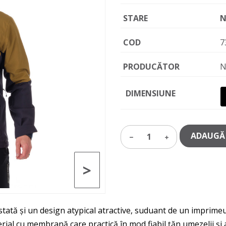
STARE
N
COD
7
PRODUCĂTOR
N
DIMENSIUNE
ADAUGĂ 
1
>
stată și un design atypical atractive, suduant de un imprimeu
rial cu membrană care practică în mod fiabil țăn umezelii și a