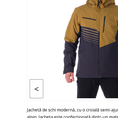
<
Jachetă de schi modernă, cu o croială semi-aju
alpin. Jacheta este confecționată dintr-un mate