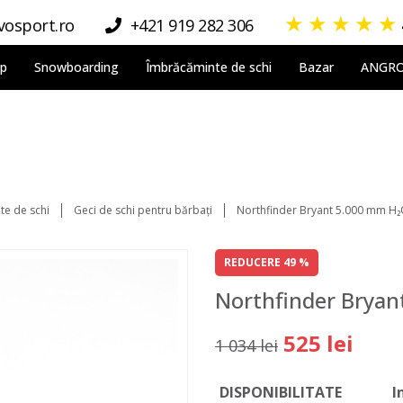
★
★
★
★
★
osport.ro
+421 919 282 306
lp
Snowboarding
Îmbrăcăminte de schi
Bazar
ANGR
te de schi
Geci de schi pentru bărbați
Northfinder Bryant 5.000 mm H₂O
REDUCERE 49 %
Northfinder Bryan
525 lei
1 034 lei
DISPONIBILITATE
I