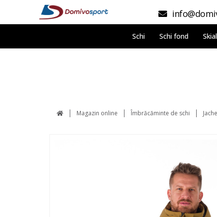
info@domiv
Schi
Schi fond
Skia
Magazin online
Îmbrăcăminte de schi
Jache