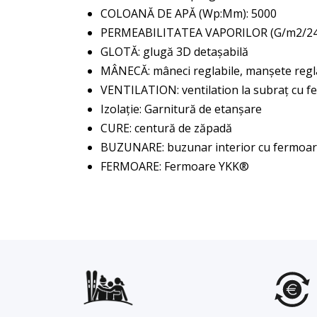
COLOANĂ DE APĂ (Wp:Mm): 5000
PERMEABILITATEA VAPORILOR (G/m2/24h
GLOTĂ: glugă 3D detașabilă
MÂNECĂ: mâneci reglabile, manșete regl
VENTILATION: ventilation la subraț cu fe
Izolație: Garnitură de etanșare
CURE: centură de zăpadă
BUZUNARE: buzunar interior cu fermoar,
FERMOARE: Fermoare YKK®