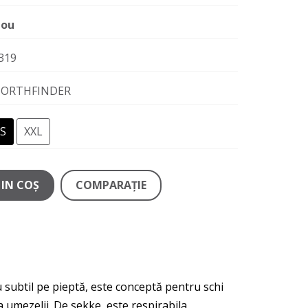
ou
319
ORTHFINDER
S
XXL
IN COŞ
COMPARAŢIE
 subtil pe pieptă, este conceptă pentru schi
 umezelii. De sekke, este respirabila,