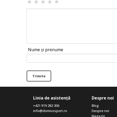
★
★
★
★
★
Nume și prenume
Trimite
Linia de asistență
Despre noi
+421 919 282 306
Blog
info@domivosport.ro
Despre noi
Magazin