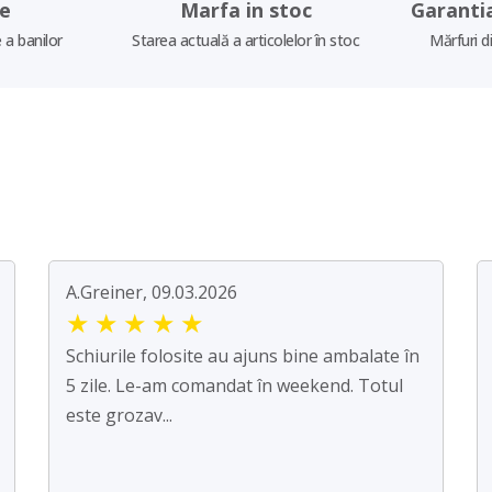
re
Marfa in stoc
Garanti
 a banilor
Starea actuală a articolelor în stoc
Mărfuri d
A.Greiner, 09.03.2026
★
★
★
★
★
Schiurile folosite au ajuns bine ambalate în
5 zile. Le-am comandat în weekend. Totul
este grozav...