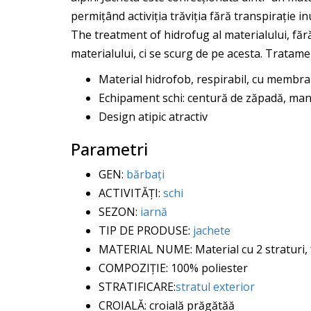
permițând activiția trăviția fără transpirație in
The treatment of hidrofug al materialului, fără
materialului, ci se scurg de pe acesta. Tratamen
Material hidrofob, respirabil, cu membr
Echipament schi: centură de zăpadă, man
Design atipic atractiv
Parametri
GEN:
bărbați
ACTIVITĂȚI:
schi
SEZON:
iarnă
TIP DE PRODUSE:
jachete
MATERIAL NUME: Material cu 2 straturi, 
COMPOZIȚIE: 100% poliester
STRATIFICARE:
stratul exterior
CROIALĂ: croială prăgătăă