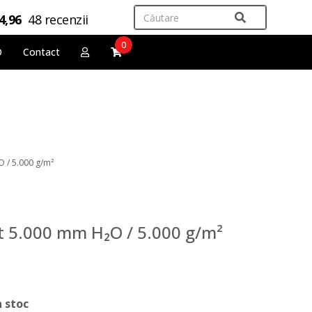
4,96
48 recenzii
0
O
Contact
 / 5.000 g/m²
t 5.000 mm H₂O / 5.000 g/m²
n stoc