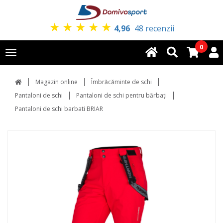
★
★
★
★
★
4,96
48 recenzii
0
Toggle
navigation
Magazin online
Îmbrăcăminte de schi
Pantaloni de schi
Pantaloni de schi pentru bărbați
Pantaloni de schi barbati BRIAR