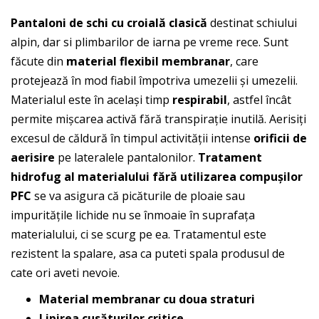
Pantaloni de schi cu croială clasică
destinat schiului
alpin, dar si plimbarilor de iarna pe vreme rece. Sunt
făcute din
material flexibil membranar
, care
protejează în mod fiabil împotriva umezelii și umezelii.
Materialul este în același timp
respirabil
, astfel încât
permite mișcarea activă fără transpirație inutilă. Aerisiți
excesul de căldură în timpul activității intense
orificii de
aerisire
pe lateralele pantalonilor.
Tratament
hidrofug al materialului fără utilizarea compușilor
PFC
se va asigura că picăturile de ploaie sau
impuritățile lichide nu se înmoaie în suprafața
materialului, ci se scurg pe ea. Tratamentul este
rezistent la spalare, asa ca puteti spala produsul de
cate ori aveti nevoie.
Material membranar cu doua straturi
Lipirea cusăturilor critice