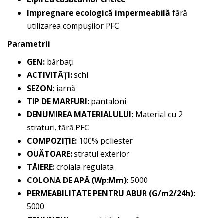
Impregnare ecologică impermeabilă
fără
utilizarea compușilor PFC
Parametrii
GEN:
bărbați
ACTIVITĂȚI:
schi
SEZON:
iarnă
TIP DE MARFURI:
pantaloni
DENUMIREA MATERIALULUI:
Material cu 2
straturi, fără PFC
COMPOZIŢIE:
100% poliester
OUĂTOARE:
stratul exterior
TĂIERE:
croiala regulata
COLONA DE APĂ (Wp:Mm):
5000
PERMEABILITATE PENTRU ABUR (G/m2/24h):
5000