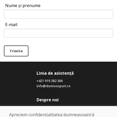
Nume și prenume
E-mail
Trimite
Linia de asistență
+421 919 282 306
info@domivosport.ro
Despre noi
Blog
Despre noi
Apreciem confidențialitatea dumneavoastră