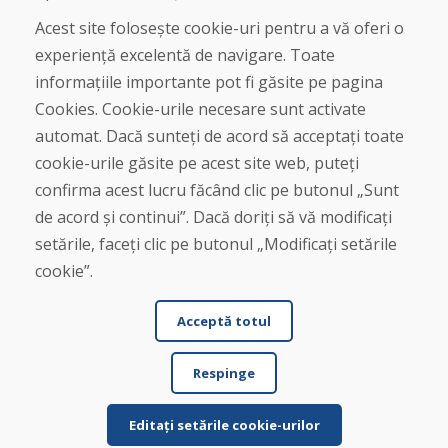
Magazin
Contact
Acest site folosește cookie-uri pentru a vă oferi o
experiență excelentă de navigare. Toate
Cumpărare
informațiile importante pot fi găsite pe pagina
Magazin online
Cookies. Cookie-urile necesare sunt activate
Termeni și condiții de afaceri
automat. Dacă sunteți de acord să acceptați toate
Livrare și plată
cookie-urile găsite pe acest site web, puteți
Plângere
Retur și schimb de mărfuri
confirma acest lucru făcând clic pe butonul „Sunt
Protecția datelor cu caracter personal
de acord și continui”. Dacă doriți să vă modificați
Cookies
setările, faceți clic pe butonul „Modificați setările
cookie”.
Acceptă totul
Respinge
© DOMIVOSPORT 2026, Toate drepturile rezervate
DUFEKSOFT
-
crearea site-ului web
,
crearea de magazine electronice
Editați setările cookie-urilor