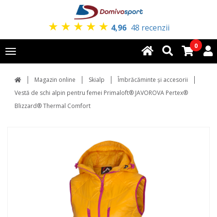
★
★
★
★
★
4,96
48 recenzii
0
Toggle
navigation
Magazin online
Skialp
Îmbrăcăminte și accesorii
Vestă de schi alpin pentru femei Primaloft® JAVOROVA Pertex®
Blizzard® Thermal Comfort