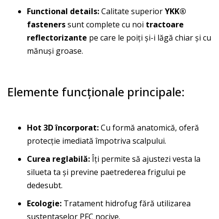
Functional details:
Calitate superior
YKK®
fasteners
sunt complete cu noi
tractoare
reflectorizante
pe care le poiți și-i lăgă chiar și cu
mănuși groase.
Elemente funcționale principale:
Hot 3D încorporat:
Cu formă anatomică, oferă
protecție imediată împotriva scalpului.
Curea reglabilă:
Îți permite să ajustezi vesta la
silueta ta și previne paetrederea frigului pe
dedesubt.
Ecologie:
Tratament hidrofug fără utilizarea
sustentaselor PFC nocive.