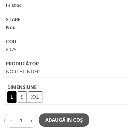
In stoc
STARE
Nou
COD
8079
PRODUCĂTOR
NORTHFINDER
DIMENSIUNE
L
S
XXL
ADAUGĂ IN COŞ
1