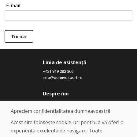
E-mail
Trimite
Linia de asistență
+421 919 282 306
info@domivosport.ro
Despre noi
Blog
Despre noi
Apreciem confidențialitatea dumneavoastră
Magazin
Contact
Acest site folosește cookie-uri pentru a vă oferi o
experiență excelentă de navigare. Toate