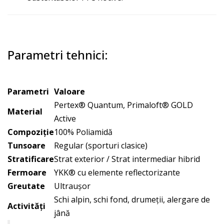
Parametri tehnici:
Parametri
Valoare
Pertex® Quantum, Primaloft® GOLD
Material
Active
Compoziţie
100% Poliamidă
Tunsoare
Regular (sporturi clasice)
Stratificare
Strat exterior / Strat intermediar hibrid
Fermoare
YKK® cu elemente reflectorizante
Greutate
Ultraușor
Schi alpin, schi fond, drumeții, alergare de
Activități
jână