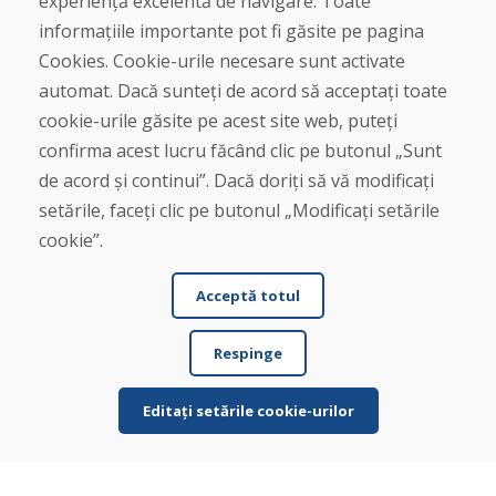
experiență excelentă de navigare. Toate
informațiile importante pot fi găsite pe pagina
Linia de asistență
Cookies. Cookie-urile necesare sunt activate
+421 919 282 306
automat. Dacă sunteți de acord să acceptați toate
info@domivosport.ro
cookie-urile găsite pe acest site web, puteți
Despre noi
confirma acest lucru făcând clic pe butonul „Sunt
de acord și continui”. Dacă doriți să vă modificați
Blog
Despre noi
setările, faceți clic pe butonul „Modificați setările
Magazin
cookie”.
Contact
Acceptă totul
Cumpărare
Magazin online
Respinge
Termeni și condiții de afaceri
Livrare și plată
Plângere
Editați setările cookie-urilor
Retur și schimb de mărfuri
Protecția datelor cu caracter personal
Cookies