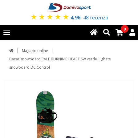
★
★
★
★
★
4,96
48 recenzii
0
Toggle
navigation
Magazin online
Bazar snowboard PALE BURNING HEART SW verde + ghete
snowboard DC Control