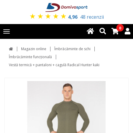
★
★
★
★
★
4,96
48 recenzii
0
Toggle
navigation
Magazin online
Îmbrăcăminte de schi
Îmbrăcăminte funcțională
Vestă termică + pantaloni + cagulă Radical Hunter kaki