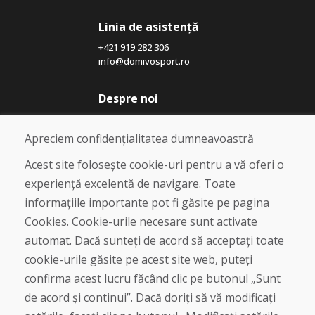
Linia de asistență
+421 919 282 306
info@domivosport.ro
Despre noi
Blog
Despre noi
Apreciem confidențialitatea dumneavoastră
Magazin
Contact
Acest site folosește cookie-uri pentru a vă oferi o
experiență excelentă de navigare. Toate
Cumpărare
informațiile importante pot fi găsite pe pagina
Magazin online
Cookies. Cookie-urile necesare sunt activate
Termeni și condiții de afaceri
automat. Dacă sunteți de acord să acceptați toate
Livrare și plată
cookie-urile găsite pe acest site web, puteți
Plângere
Retur și schimb de mărfuri
confirma acest lucru făcând clic pe butonul „Sunt
Protecția datelor cu caracter personal
de acord și continui”. Dacă doriți să vă modificați
Cookies