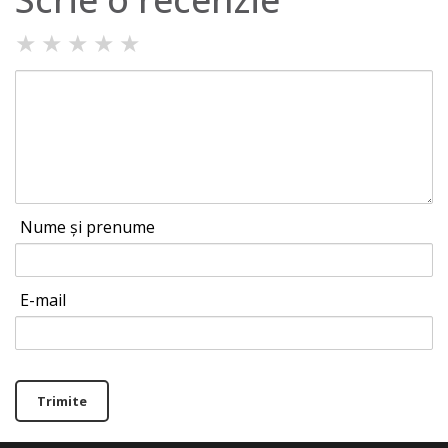
★
★
★
★
★
Nume și prenume
E-mail
Trimite