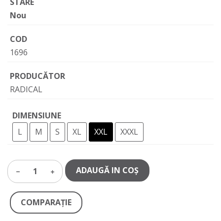
STARE
Nou
COD
1696
PRODUCĂTOR
RADICAL
DIMENSIUNE
L
M
S
XL
XXL
XXXL
ADAUGĂ IN COŞ
1
COMPARAŢIE