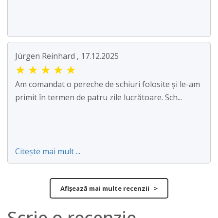
Jürgen Reinhard , 17.12.2025
★
★
★
★
★
Am comandat o pereche de schiuri folosite și le-am
primit în termen de patru zile lucrătoare. Sch...
Citește mai mult ...
Afișează mai multe recenzii >
Scrie o recenzie