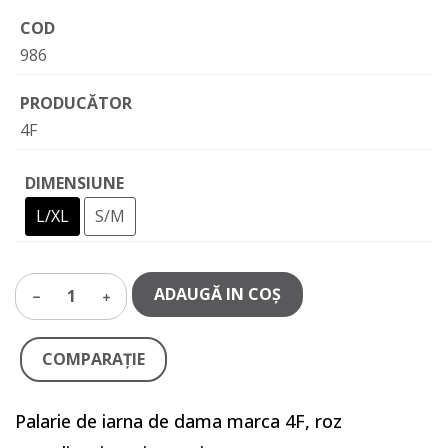
COD
986
PRODUCĂTOR
4F
DIMENSIUNE
L/XL
S/M
ADAUGĂ IN COŞ
1
COMPARAŢIE
Palarie de iarna de dama marca 4F, roz