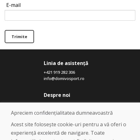
E-mail
Trimite
Linia de asistență
+421 919 282 306
info@domivosport.ro
Despre noi
Blog
Despre noi
Apreciem confidențialitatea dumneavoastră
Magazin
Contact
Acest site folosește cookie-uri pentru a vă oferi o
experiență excelentă de navigare. Toate
Cumpărare