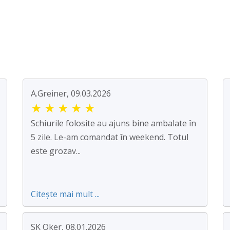
A.Greiner, 09.03.2026
★
★
★
★
★
Schiurile folosite au ajuns bine ambalate în
5 zile. Le-am comandat în weekend. Totul
este grozav...
Citește mai mult ...
SK Oker, 08.01.2026