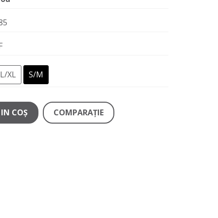
85
F
L/XL
S/M
IN COŞ
COMPARAŢIE