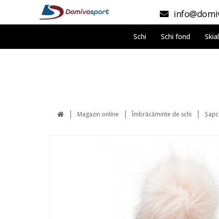
info@domiv
Schi
Schi fond
Skia
Magazin online
Îmbrăcăminte de schi
Şapci