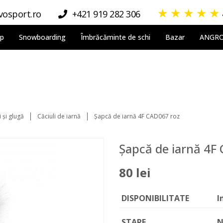
★
★
★
★
★
osport.ro
+421 919 282 306
lp
Snowboarding
Îmbrăcăminte de schi
Bazar
ANGR
 şi glugă
Căciuli de iarnă
Șapcă de iarnă 4F CAD067 roz
Șapcă de iarnă 4F
80 lei
DISPONIBILITATE
I
STARE
N