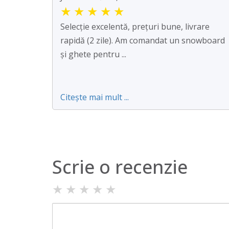
★
★
★
★
★
Selecție excelentă, prețuri bune, livrare
rapidă (2 zile). Am comandat un snowboard
și ghete pentru ...
Citește mai mult ...
Scrie o recenzie
★
★
★
★
★