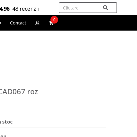
4,96
48 recenzii
0
O
Contact
 CAD067 roz
n stoc
ou