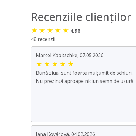
Recenziile clienților
★
★
★
★
★
4,96
48 recenzii
Marcel Kapitschke, 07.05.2026
★
★
★
★
★
Bună ziua, sunt foarte mulțumit de schiuri.
Nu prezintă aproape niciun semn de uzură.
Jana Kováčová, 04.02.2026