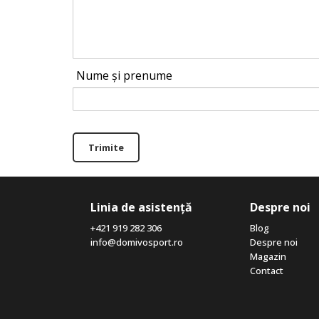
Nume și prenume
Trimite
Linia de asistență
Despre noi
+421 919 282 306
Blog
info@domivosport.ro
Despre noi
Magazin
Contact