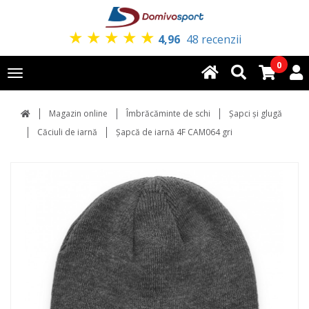
★
★
★
★
★
4,96
48 recenzii
0
Toggle
navigation
Magazin online
Îmbrăcăminte de schi
Şapci şi glugă
Căciuli de iarnă
Șapcă de iarnă 4F CAM064 gri