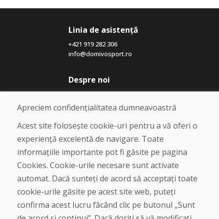
Linia de asistență
+421 919 282 306
info@domivosport.ro
Despre noi
Blog
Despre noi
Apreciem confidențialitatea dumneavoastră
Magazin
Contact
Acest site folosește cookie-uri pentru a vă oferi o
experiență excelentă de navigare. Toate
Cumpărare
informațiile importante pot fi găsite pe pagina
Magazin online
Cookies. Cookie-urile necesare sunt activate
Termeni și condiții de afaceri
automat. Dacă sunteți de acord să acceptați toate
Livrare și plată
cookie-urile găsite pe acest site web, puteți
Plângere
Retur și schimb de mărfuri
confirma acest lucru făcând clic pe butonul „Sunt
Protecția datelor cu caracter personal
de acord și continui”. Dacă doriți să vă modificați