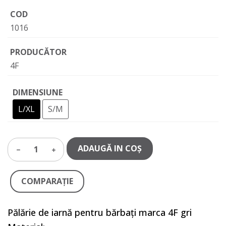
COD
1016
PRODUCĂTOR
4F
DIMENSIUNE
L/XL
S/M
ADAUGĂ IN COŞ
1
COMPARAŢIE
Pălărie de iarnă pentru bărbați marca 4F gri