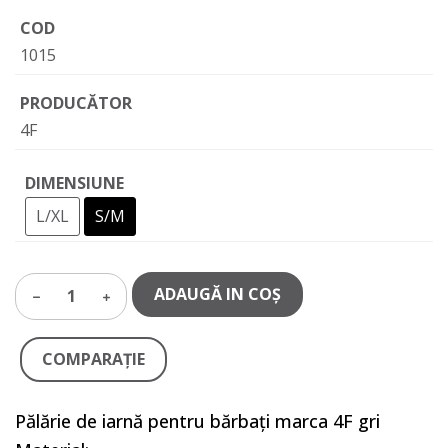
COD
1015
PRODUCĂTOR
4F
DIMENSIUNE
L/XL
S/M
ADAUGĂ IN COŞ
1
COMPARAŢIE
Pălărie de iarnă pentru bărbați marca 4F gri