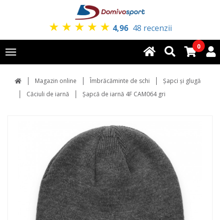
★
★
★
★
★
4,96
48 recenzii
0
Toggle
navigation
Magazin online
Îmbrăcăminte de schi
Şapci şi glugă
Căciuli de iarnă
Șapcă de iarnă 4F CAM064 gri