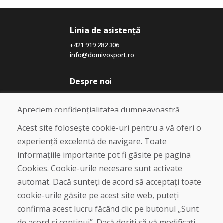
Linia de asistență
+421 919 282 306
info@domivosport.ro
Despre noi
Blog
Despre noi
Apreciem confidențialitatea dumneavoastră
Magazin
Contact
Acest site folosește cookie-uri pentru a vă oferi o
experiență excelentă de navigare. Toate
Cumpărare
informațiile importante pot fi găsite pe pagina
Magazin online
Cookies. Cookie-urile necesare sunt activate
Termeni și condiții de afaceri
automat. Dacă sunteți de acord să acceptați toate
Livrare și plată
cookie-urile găsite pe acest site web, puteți
Plângere
Retur și schimb de mărfuri
confirma acest lucru făcând clic pe butonul „Sunt
Protecția datelor cu caracter personal
de acord și continui”. Dacă doriți să vă modificați