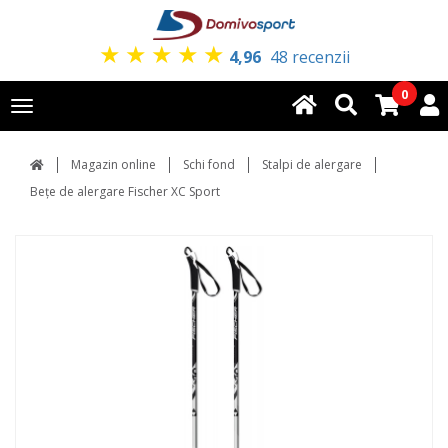
★
★
★
★
★
4,96
48 recenzii
0
Toggle
navigation
Magazin online
Schi fond
Stalpi de alergare
Bețe de alergare Fischer XC Sport