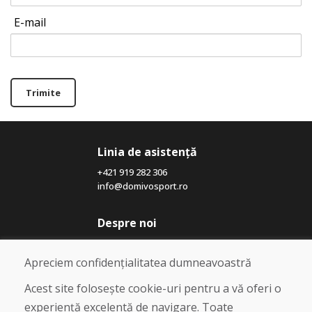
E-mail
Trimite
Linia de asistență
+421 919 282 306
info@domivosport.ro
Despre noi
Blog
Despre noi
Apreciem confidențialitatea dumneavoastră
Magazin
Contact
Acest site folosește cookie-uri pentru a vă oferi o
experiență excelentă de navigare. Toate