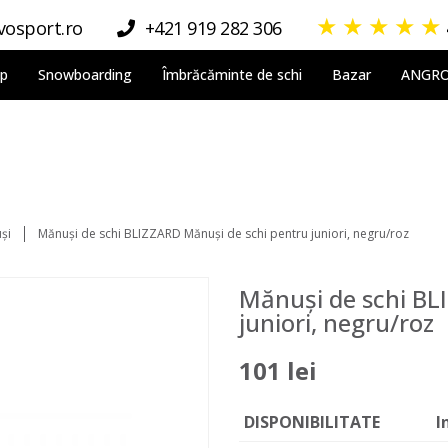
★
★
★
★
★
osport.ro
+421 919 282 306
lp
Snowboarding
Îmbrăcăminte de schi
Bazar
ANGR
și
Mănuși de schi BLIZZARD Mănuși de schi pentru juniori, negru/roz
Mănuși de schi BL
juniori, negru/roz
101 lei
DISPONIBILITATE
I