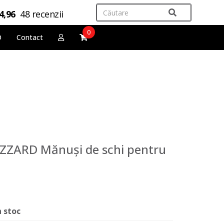
4,96
48 recenzii
0
O
Contact
IZZARD Mănuși de schi pentru
n stoc