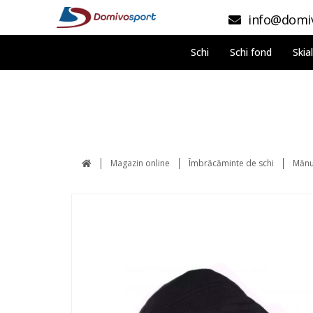
info@domiv
Schi
Schi fond
Skia
Magazin online
Îmbrăcăminte de schi
Mănu