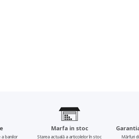
re
Marfa in stoc
Garanti
 a banilor
Starea actuală a articolelor în stoc
Mărfuri d