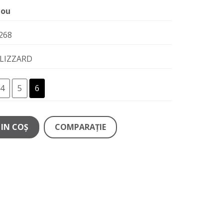
ou
268
LIZZARD
4
5
6
IN COŞ
COMPARAŢIE