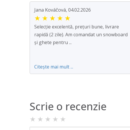
Jana Kováčová, 04.02.2026
★
★
★
★
★
Selecție excelentă, prețuri bune, livrare
rapidă (2 zile). Am comandat un snowboard
și ghete pentru ...
Citește mai mult ...
Scrie o recenzie
★
★
★
★
★