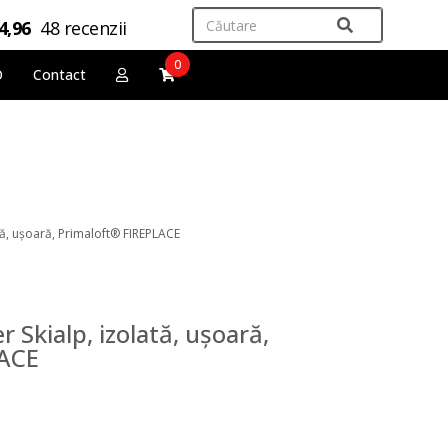
4,96
48 recenzii
0
O
Contact
ată, ușoară, Primaloft® FIREPLACE
 Skialp, izolată, ușoară,
LACE