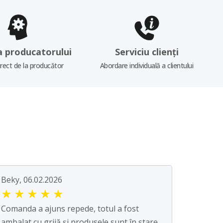
a producatorului
Serviciu clienți
irect de la producător
Abordare individuală a clientului
Beky, 06.02.2026
★
★
★
★
★
Comanda a ajuns repede, totul a fost
ambalat cu grijă și produsele sunt în stare