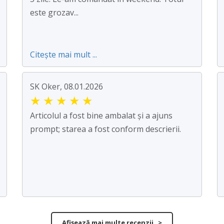
este grozav...
Citește mai mult ...
SK Oker, 08.01.2026
★
★
★
★
★
Articolul a fost bine ambalat și a ajuns
prompt; starea a fost conform descrierii.
Afișează mai multe recenzii >