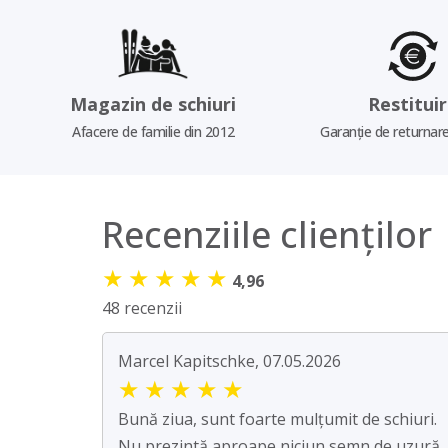
Magazin de schiuri
Restitui
Afacere de familie din 2012
Garanție de returnare
Recenziile clienților
★
★
★
★
★
4,96
48 recenzii
Marcel Kapitschke, 07.05.2026
★
★
★
★
★
Bună ziua, sunt foarte mulțumit de schiuri.
Nu prezintă aproape niciun semn de uzură.