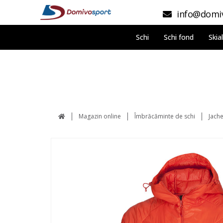
info@domiv
Schi
Schi fond
Skia
Magazin online
Îmbrăcăminte de schi
Jache