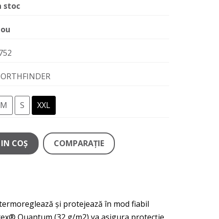
n stoc
ou
752
ORTHFINDER
M
S
XXL
IN COŞ
COMPARAŢIE
 termoreglează și protejează în mod fiabil
ertex® Quantum (32 g/m2) va asigura protecție