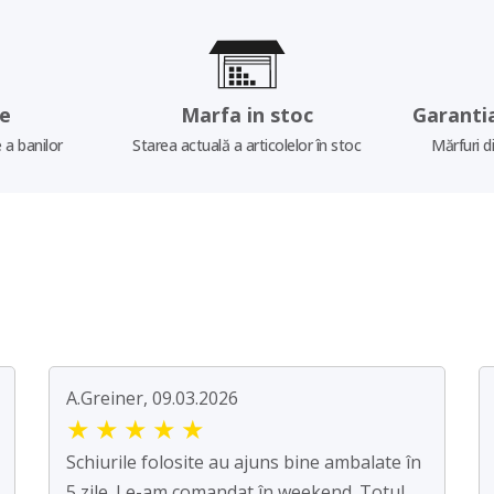
re
Marfa in stoc
Garanti
 a banilor
Starea actuală a articolelor în stoc
Mărfuri d
A.Greiner, 09.03.2026
★
★
★
★
★
Schiurile folosite au ajuns bine ambalate în
5 zile. Le-am comandat în weekend. Totul