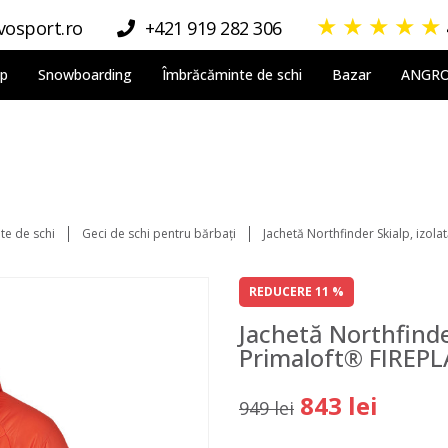
★
★
★
★
★
osport.ro
+421 919 282 306
lp
Snowboarding
Îmbrăcăminte de schi
Bazar
ANGR
te de schi
Geci de schi pentru bărbați
Jachetă Northfinder Skialp, izol
REDUCERE 11 %
Jachetă Northfinder
Primaloft® FIREP
843 lei
949 lei