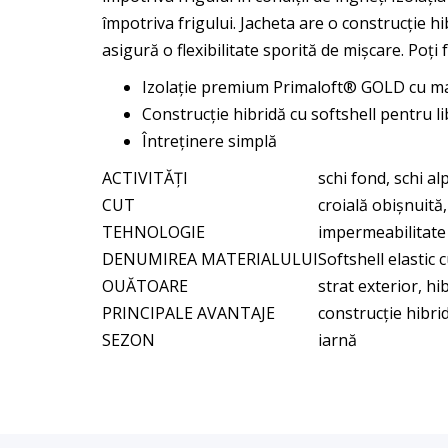
împotriva frigului. Jacheta are o construcție 
asigură o flexibilitate sporită de mișcare. Poți 
Izolație premium Primaloft® GOLD cu ma
Construcție hibridă cu softshell pentru l
Întreținere simplă
ACTIVITĂȚI
schi fond, schi al
CUT
croială obișnuită
TEHNOLOGIE
impermeabilitate
DENUMIREA MATERIALULUI
Softshell elasti
OUĂTOARE
strat exterior, hi
PRINCIPALE AVANTAJE
construcție hibri
SEZON
iarnă