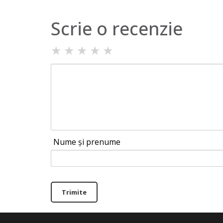
Scrie o recenzie
★
★
★
★
★
Nume și prenume
Trimite