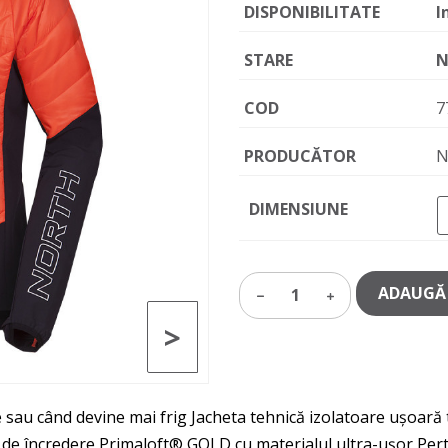
DISPONIBILITATE
I
STARE
N
COD
7
PRODUCĂTOR
N
DIMENSIUNE
ADAUGĂ 
1
>
e sau când devine mai frig Jacheta tehnică izolatoare ușoară
ația de încredere Primaloft® GOLD cu materialul ultra-ușor P