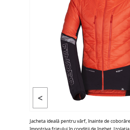
<
Jacheta ideală pentru vârf, înainte de coborâr
împotriva frigului în condiții de îngheț. Izol