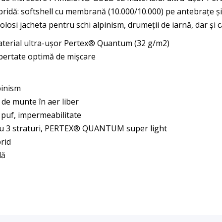
hibridă: softshell cu membrană (10.000/10.000) pe antebrațe ș
folosi jacheta pentru schi alpinism, drumeții de iarnă, dar și c
terial ultra-ușor Pertex® Quantum (32 g/m2)
ibertate optimă de mișcare
pinism
, de munte în aer liber
 puf, impermeabilitate
c cu 3 straturi, PERTEX® QUANTUM super light
brid
dă