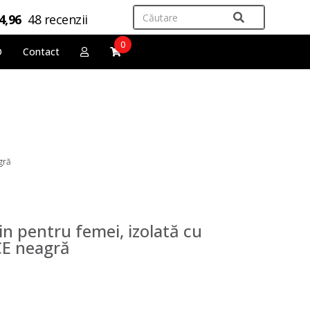
4,96
48 recenzii
0
O
Contact
gră
in pentru femei, izolată cu
E neagră