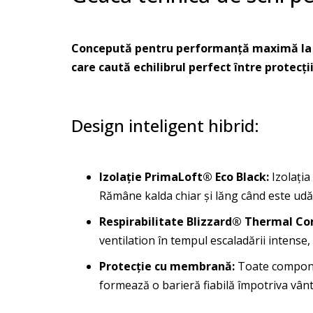
Concepută pentru performanță maximă la mu
care caută echilibrul perfect între protecți
Design inteligent hibrid:
Izolație PrimaLoft® Eco Black:
Izolația
Rămâne kalda chiar și lăng când este udă 
Respirabilitate Blizzard® Thermal Co
ventilation în tempul escaladării intense
Protecție cu membrană:
Toate componen
formează o barieră fiabilă împotriva vânt