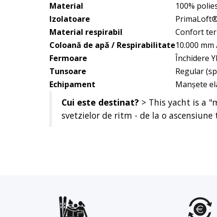
Material
100% polies
Izolatoare
PrimaLoft®
Material respirabil
Confort te
Coloană de apă / Respirabilitate
10.000 mm 
Fermoare
Închidere Y
Tunsoare
Regular (sp
Echipament
Manșete ela
Cui este destinat?
> This yacht is a "
svetzielor de ritm - de la o ascensiune