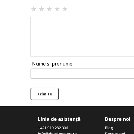
★
★
★
★
★
Nume și prenume
Trimite
Linia de asistență
Despre noi
+421 919 282 306
Blog
info@domivosport.ro
Despre noi