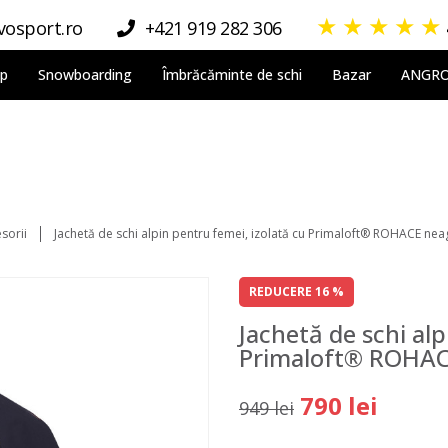
★
★
★
★
★
osport.ro
+421 919 282 306
lp
Snowboarding
Îmbrăcăminte de schi
Bazar
ANGR
sorii
Jachetă de schi alpin pentru femei, izolată cu Primaloft® ROHACE nea
REDUCERE 16 %
Jachetă de schi alp
Primaloft® ROHAC
790 lei
949 lei