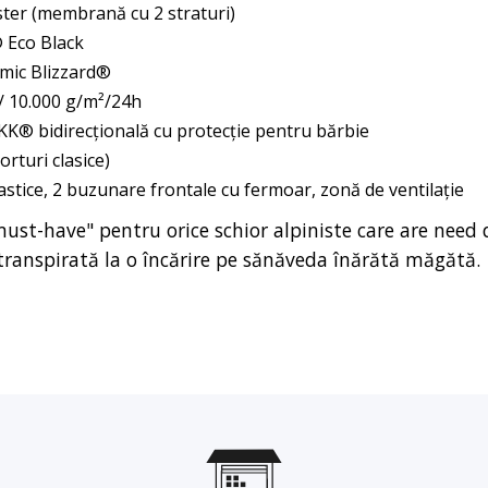
ter (membrană cu 2 straturi)
 Eco Black
rmic Blizzard®
/ 10.000 g/m²/24h
KK® bidirecțională cu protecție pentru bărbie
orturi clasice)
stice, 2 buzunare frontale cu fermoar, zonă de ventilație
must-have" pentru orice schior alpiniste care are need 
 transpirată la o încărire pe sănăveda înărătă măgătă.