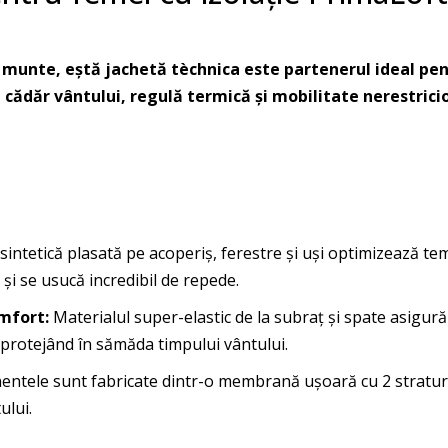
nte, eștă jachetă tèchnica este partenerul ideal pentru
i cădăr vântului, regulă termică și mobilitate nerestrici
 sintetică plasată pe acoperiș, ferestre și uși optimizează 
și se usucă incredibil de repede.
mfort:
Materialul super-elastic de la subraț și spate asigură
, protejând în sămăda timpului vântului.
tele sunt fabricate dintr-o membrană ușoară cu 2 stratur
ului.