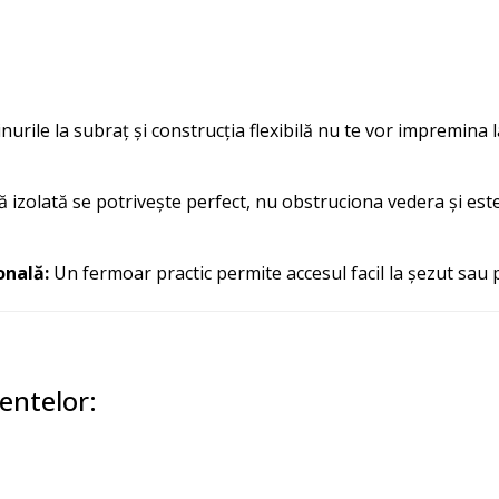
nurile la subraț și construcția flexibilă nu te vor impremina la
ă izolată se potrivește perfect, nu obstruciona vedera și est
onală:
Un fermoar practic permite accesul facil la șezut sau 
entelor: