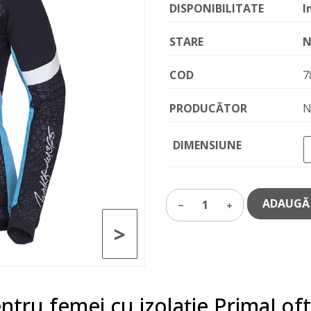
DISPONIBILITATE
I
STARE
N
COD
7
PRODUCĂTOR
N
DIMENSIUNE
ADAUGĂ 
1
>
ntru femei cu izolație PrimaLof