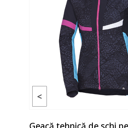
<
Geacă tehnică de schi pe