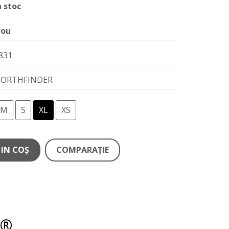
n stoc
ou
831
ORTHFINDER
M
S
XL
XS
IN COŞ
COMPARAŢIE
t®