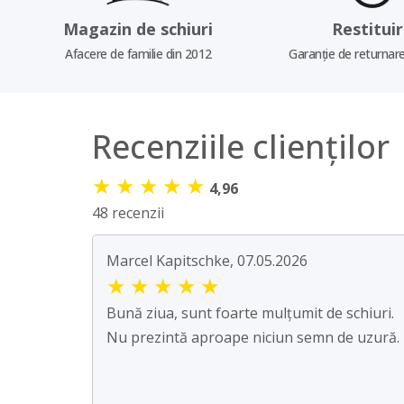
Magazin de schiuri
Restitui
Afacere de familie din 2012
Garanție de returnare
Recenziile clienților
★
★
★
★
★
4,96
48 recenzii
Marcel Kapitschke, 07.05.2026
★
★
★
★
★
Bună ziua, sunt foarte mulțumit de schiuri.
Nu prezintă aproape niciun semn de uzură.