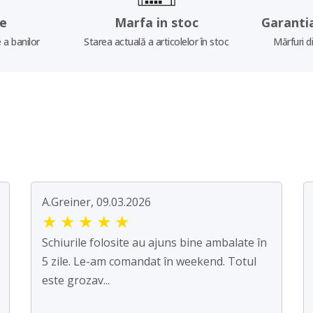
re
Marfa in stoc
Garanti
 a banilor
Starea actuală a articolelor în stoc
Mărfuri d
A.Greiner, 09.03.2026
★
★
★
★
★
Schiurile folosite au ajuns bine ambalate în
5 zile. Le-am comandat în weekend. Totul
este grozav...