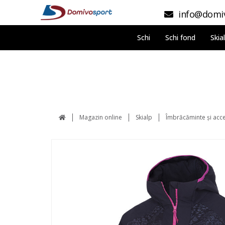
info@domiv
Schi
Schi fond
Skia
Magazin online
Skialp
Îmbrăcăminte și acce